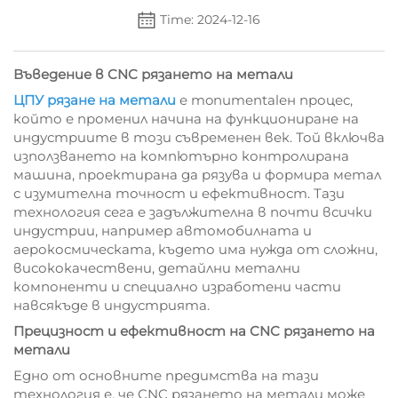
Time: 2024-12-16
Въведение в CNC рязането на метали
ЦПУ рязане на метали
е monumentalен процес,
който е променил начина на функциониране на
индустриите в този съвременен век. Той включва
използването на компютърно контролирана
машина, проектирана да рязува и формира метал
с изумителна точност и ефективност. Тази
технология сега е задължителна в почти всички
индустрии, например автомобилната и
аерокосмическата, където има нужда от сложни,
висококачествени, детайлни метални
компоненти и специално изработени части
навсякъде в индустрията.
Прецизност и ефективност на CNC рязането на
метали
Едно от основните предимства на тази
технология е, че CNC рязането на метали може