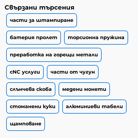
Свързани търсения
части за штампиране
батерия пролет
торсионна пружина
преработка на горещи метали
cNC услуги
части от чугун
слънчева скоба
медени монети
стоманени куки
алюминиеви табели
щамповане