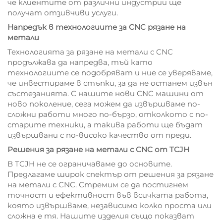
че клиентите от различни индустрии ще
получат отзивчиви услуги.
Напредък в технологиите за CNC рязане на
метали
Технологията за рязане на метали с CNC
продължава да напредва, тъй като
технологиите се подобряват и ние се уверяваме,
че инвестираме в стъпки, за да не останем извън
състезанията. С нашите нови CNC машини от
ново поколение, сега можем да извършваме по-
сложни работи много по-бързо, отколкото с по-
старите техники, а такива работи ще бъдат
извършвани с по-високо качество от преди.
Решения за рязане на метали с CNC от TCJH
В TCJH не се ограничаваме до основите.
Предлагаме широк спектър от решения за рязане
на метали с CNC. Стремим се да постигнем
точност и ефективност във всичката работа,
която извършваме, независимо колко проста или
сложна е тя. Нашите изделия също показват