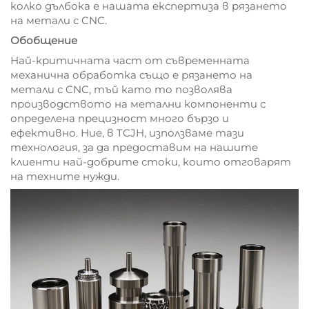
колко дълбока е нашата експертиза в рязането
на метали с CNC.
Обобщение
Най-критичната част от съвременната
механична обработка също е рязането на
метали с CNC, тъй като то позволява
производството на метални компоненти с
определена прецизност много бързо и
ефективно. Ние, в TCJH, използваме тази
технология, за да предоставим на нашите
клиенти най-добрите стоки, които отговарят
на техните нужди.