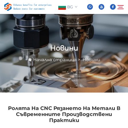
BG
За Нас
Търсене
Новини
Продукти
Начална страница
>
Новини
Новини
ЧЗВ
Видео
Ролята На CNC Рязането На Метали В
Съвременните Производствени
Практики
Свържете Се с Нас