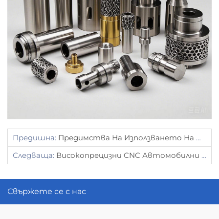
Предишна:
Предимства На Използването На Персонализирани Стоманени Печата За Промишлени Приложения
Следваща:
Високопрецизни CNC Автомобилни Части От TCJH
Свържете се с нас