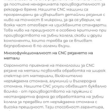
да постигне ненадмината производителност за
рекордно време. Нашите CNC машини са
програмирани да извършват детайлни рязания с
ниво на точност в микрони, за да се уверим, че
всяка част отговаря на изискваните стандарти.
Това ниво на прецизност е особено критично при
производството на зъбни колела, скоби и други
компоненти, които трябва да се вписват
безпроблемно в по-големи възли.
Многофункционалност на CNC рязането на
метали
Огромното приемане на технологии за CNC
рязане на метали позволява обработка на широк
спектър от материали, включително
неръждаема стомана, алуминий и въглеродна
стомана. Нашите CNC услуги обхващат буквално
всичко - от производството на пружини с
нестандартна форма до обработката на зъбни
колела за предавки от неръждаема стомана с
висока прецизност. Тази способност гарантира,