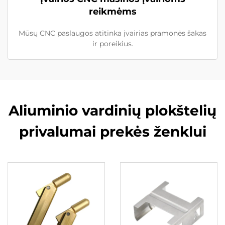
reikmėms
Mūsų CNC paslaugos atitinka įvairias pramonės šakas
ir poreikius.
Aliuminio vardinių plokštelių
privalumai prekės ženklui