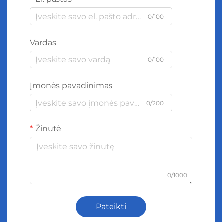
0/100
Vardas
0/100
Įmonės pavadinimas
0/200
Žinutė
0/1000
Pateikti