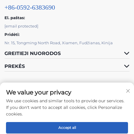
+86-0592-6383690
El. paštas:
[email protected]
Pridėti:
Nr. 15, Tongming North Road, Xiamen, Fudžianas, Kinija
GREITIEJI NUORODOS
PREKĖS
We value your privacy
We use cookies and similar tools to provide our services.
Sekite mus
If you don't want to accept all cookies, click Personalize
cookies.
Accept all
Autorių teisės © 2024 Xiamen Tongchengjianhui Industry & Trade Co.,
Ltd. -
Privatumo politika