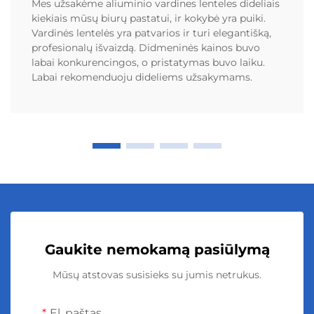
Mes užsakėme aliuminio vardines lenteles dideliais
kiekiais mūsų biurų pastatui, ir kokybė yra puiki.
Vardinės lentelės yra patvarios ir turi elegantišką,
profesionalų išvaizdą. Didmeninės kainos buvo
labai konkurencingos, o pristatymas buvo laiku.
Labai rekomenduoju dideliems užsakymams.
Gaukite nemokamą pasiūlymą
Mūsų atstovas susisieks su jumis netrukus.
El. paštas