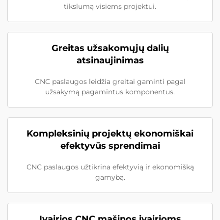
tikslumą visiems projektui.
Greitas užsakomųjų dalių
atsinaujinimas
CNC paslaugos leidžia greitai gaminti pagal
užsakymą pagamintus komponentus.
Kompleksinių projektų ekonomiškai
efektyvūs sprendimai
CNC paslaugos užtikrina efektyvią ir ekonomišką
gamybą.
Įvairios CNC mašinos įvairioms