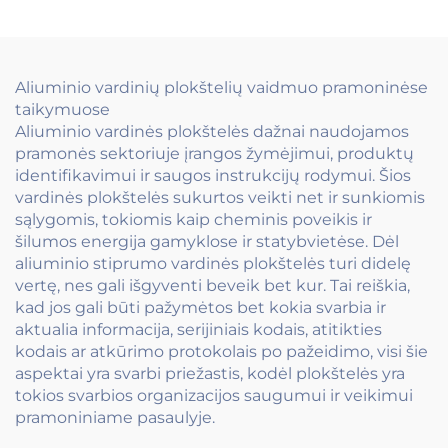
padengtas,
plokštumo grandinės
fotovoltinis
montavimo priedas
Aliuminio vardinių plokštelių vaidmuo pramoninėse
taikymuose
Aliuminio vardinės plokštelės dažnai naudojamos
pramonės sektoriuje įrangos žymėjimui, produktų
identifikavimui ir saugos instrukcijų rodymui. Šios
vardinės plokštelės sukurtos veikti net ir sunkiomis
sąlygomis, tokiomis kaip cheminis poveikis ir
šilumos energija gamyklose ir statybvietėse. Dėl
aliuminio stiprumo vardinės plokštelės turi didelę
vertę, nes gali išgyventi beveik bet kur. Tai reiškia,
kad jos gali būti pažymėtos bet kokia svarbia ir
aktualia informacija, serijiniais kodais, atitikties
kodais ar atkūrimo protokolais po pažeidimo, visi šie
aspektai yra svarbi priežastis, kodėl plokštelės yra
tokios svarbios organizacijos saugumui ir veikimui
pramoniniame pasaulyje.