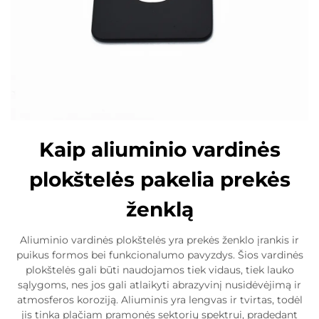
Kaip aliuminio vardinės
plokštelės pakelia prekės
ženklą
Aliuminio vardinės plokštelės yra prekės ženklo įrankis ir
puikus formos bei funkcionalumo pavyzdys. Šios vardinės
plokštelės gali būti naudojamos tiek vidaus, tiek lauko
sąlygoms, nes jos gali atlaikyti abrazyvinį nusidėvėjimą ir
atmosferos koroziją. Aliuminis yra lengvas ir tvirtas, todėl
jis tinka plačiam pramonės sektorių spektrui, pradedant