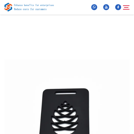
Apie mus
Paieška
Produktai
Naujienos
DUK
Vaizdo Įrašas
Susisiekite Su Mumis