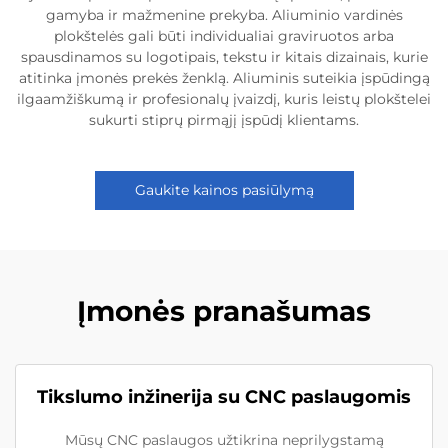
gamyba ir mažmenine prekyba. Aliuminio vardinės
plokštelės gali būti individualiai graviruotos arba
spausdinamos su logotipais, tekstu ir kitais dizainais, kurie
atitinka įmonės prekės ženklą. Aliuminis suteikia įspūdingą
ilgaamžiškumą ir profesionalų įvaizdį, kuris leistų plokštelei
sukurti stiprų pirmąjį įspūdį klientams.
Gaukite kainos pasiūlymą
Įmonės pranašumas
Tikslumo inžinerija su CNC paslaugomis
Mūsų CNC paslaugos užtikrina neprilygstamą