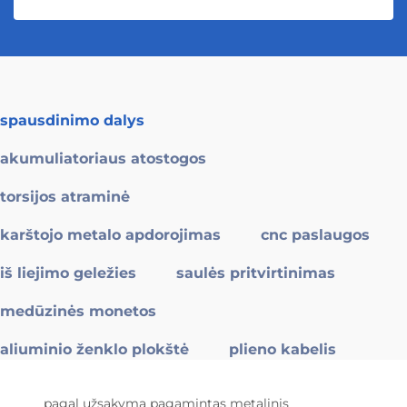
spausdinimo dalys
akumuliatoriaus atostogos
torsijos atraminė
karštojo metalo apdorojimas
cnc paslaugos
iš liejimo geležies
saulės pritvirtinimas
medūzinės monetos
aliuminio ženklo plokštė
plieno kabelis
pagal užsakymą pagamintas metalinis