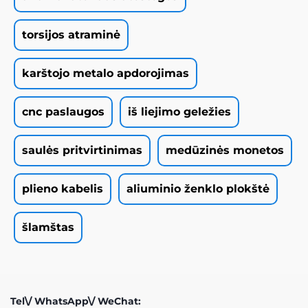
torsijos atraminė
karštojo metalo apdorojimas
cnc paslaugos
iš liejimo geležies
saulės pritvirtinimas
medūzinės monetos
plieno kabelis
aliuminio ženklo plokštė
šlamštas
Tel\/ WhatsApp\/ WeChat: