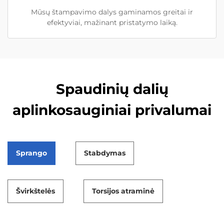
Mūsų štampavimo dalys gaminamos greitai ir
efektyviai, mažinant pristatymo laiką.
Spaudinių dalių
aplinkosauginiai privalumai
Sprango
Stabdymas
Švirkštelės
Torsijos atraminė