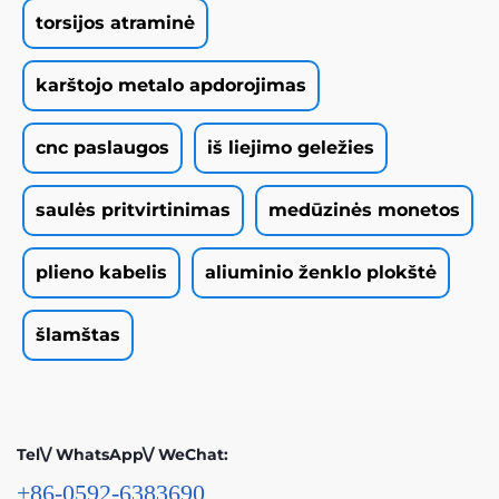
torsijos atraminė
karštojo metalo apdorojimas
cnc paslaugos
iš liejimo geležies
saulės pritvirtinimas
medūzinės monetos
plieno kabelis
aliuminio ženklo plokštė
šlamštas
Tel\/ WhatsApp\/ WeChat:
+86-0592-6383690