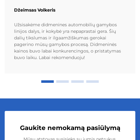
Džeimsas Volkeris
Užsisakėme didmenines automobilių gamybos
linijos dalys, ir kokybė yra nepaprastai gera. Šių
dalių tikslumas ir ilgaamžiškumas gerokai
pagerino mūsų gamybos procesą. Didmeninės
kainos buvo labai konkurencingos, o pristatymas
buvo laiku. Labai rekomenduoju!
Gaukite nemokamą pasiūlymą
Mūsų atstovas susisieks su jumis netrukus.