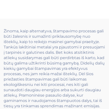
Žinoma, kaip alternatyva, štampavimo procesas gali
būti žalesnis ir sumažinti priklausomybę nuo
išteklių, kaip to reikėjo masinei gamybai praeityje.
Tankūs lakštiniai metalai yra pjaustomi ir presuojami
į tarpinės ir galutines dalis. Bet koks atsitiktinis
atliekų susidarymas gali būti perdirbtas iš karto, kad
būtų galima užtikrinti būsimą gamybą. Didelių dalių
kiekių gamybai štampavimas yra efektyvus
procesas, nes jam reikia mažai išteklių. Dėl šios
priežasties štampavimas gali būti laikomas
ekologiškesniu nei kiti procesai, nes kiti gali
sunaudoti daugiau energijos arba sukurti daugiau
atliekų. Pramoninėse pasaulio dalyse, kur
gaminamos ir naudojamos štampuotos dalys, tai iš
tiesų yra tinkamas sprendimas mažinant emisijas.