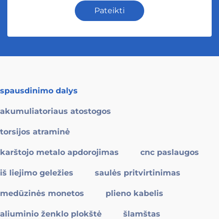
Pateikti
spausdinimo dalys
akumuliatoriaus atostogos
torsijos atraminė
karštojo metalo apdorojimas
cnc paslaugos
iš liejimo geležies
saulės pritvirtinimas
medūzinės monetos
plieno kabelis
aliuminio ženklo plokštė
šlamštas