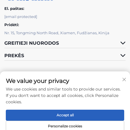
El. paštas:
[email protected]
Pridėti:
Nr. 15, Tongming North Road, Xiamen, Fudžianas, Kinija
GREITIEJI NUORODOS
PREKĖS
We value your privacy
We use cookies and similar tools to provide our services.
Sekite mus
If you don't want to accept all cookies, click Personalize
cookies.
Accept all
Autorių teisės © 2024 Xiamen Tongchengjianhui Industry & Trade Co.,
Ltd. -
Privatumo politika
Personalize cookies