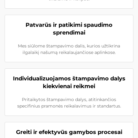
Patvarūs ir patikimi spaudimo
sprendimai
Mes siūlome štampavimo dalis, kurios užtikrina
ilgalaikį našumą reikalaujančiose aplinkose.
Individualizuojamos štampavimo dalys
kiekvienai reikmei
Pritaikytos štampavimo dalys, atitinkančios
specifinius pramonės reikalavimus ir standartus.
Greiti ir efektyvūs gamybos procesai