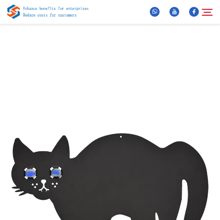
Apie mus
Paieška
Produktai
Naujienos
DUK
Vaizdo Įrašas
Susisiekite Su Mumis