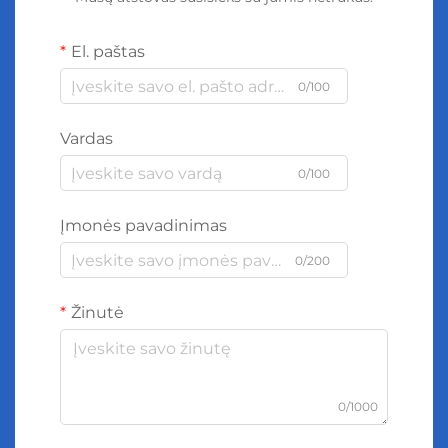
El. paštas
0/100
Vardas
0/100
Įmonės pavadinimas
0/200
Žinutė
0/1000