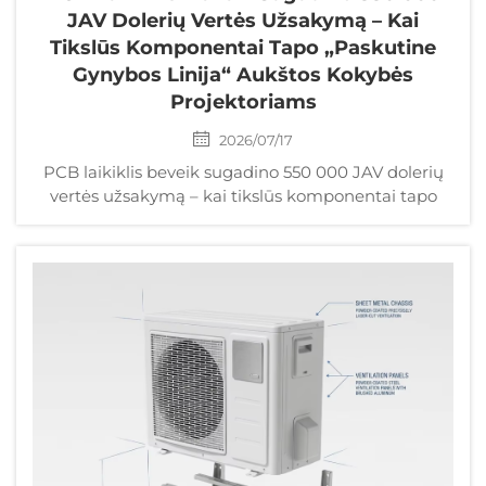
JAV Dolerių Vertės Užsakymą – Kai
Tikslūs Komponentai Tapo „paskutine
Gynybos Linija“ Aukštos Kokybės
Projektoriams
2026/07/17
PCB laikiklis beveik sugadino 550 000 JAV dolerių
vertės užsakymą – kai tikslūs komponentai tapo
„paskutine gynybos linija“ aukštos kokybės
projektoriams. Tikroji atvejo analizė su tiesioginiu
Vakarų prekės ženklo klientu. Įvadas: Kodėl
premium prekės ženklai už tikslų komponentų
gamybą moka 10 kartų didesnę kainą...