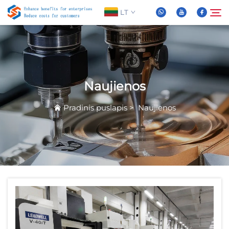
LT
Apie Mus
Paieška
Naujienos
Produktai
Pradinis puslapis
>
Naujienos
Naujienos
DUK
Vaizdo įrašas
Susisiekite Su Mumis