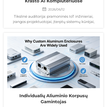
Krašto AI Kompiuteriuose
2026/06/12
Tikslinė auditorija: pramoninės IoT inžinieriai,
įrangos projektuotojai, įterptų sistemų kūrėjai,
automatizacijos, robotikos ir telekomunikacijų
srityse veikiančių įmonių pirkimų vadovai.
Santrauka klientui: Europos lyderis aukšto našumo ...
Individualių Aliuminio Korpusų
Gamintojas