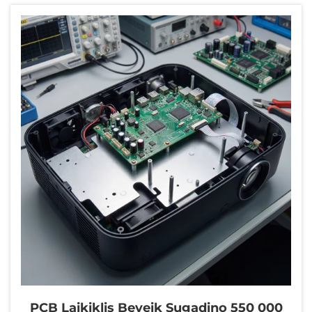
buvo pažymėtos raudonu rašikliu. Likus septynioms
savaitėms kliento duomenų centras turėjo pradėti
veikti – o jam vis dar reikėjo 500 specialių 19 colių
serverių...
PCB Laikiklis Beveik Sugadino 550 000