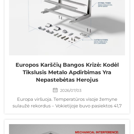
Europos Karščių Bangos Krizė: Kodėl
Tikslusis Metalo Apdirbimas Yra
Nepastebėtas Herojus
2026/07/03
Europa viršuoja. Temperatūros visoje žemyne
sulaužė rekordus – Vokietijoje buvo pasiektos 41,7
°C, Prancūzijoje – daugiau kaip 44 °C, o PASO įspėja,
kad šio liepos mėnesio karščių banga jau sukėlė
daugiau nei 1300 mirčių. Rezultatas? Karštligiškas
oro kondicionavimo įrangos ieškojimas ...