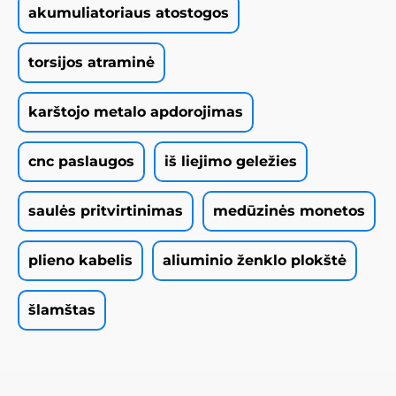
akumuliatoriaus atostogos
torsijos atraminė
karštojo metalo apdorojimas
cnc paslaugos
iš liejimo geležies
saulės pritvirtinimas
medūzinės monetos
plieno kabelis
aliuminio ženklo plokštė
šlamštas