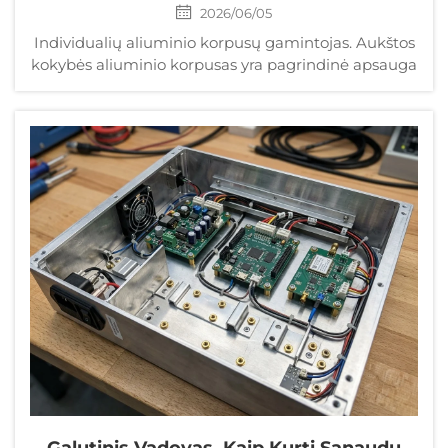
2026/06/05
Individualių aliuminio korpusų gamintojas. Aukštos
kokybės aliuminio korpusas yra pagrindinė apsauga
elektroninėms grandinėms, energijos sistemoms,
pramonės valdymo įrenginiams ir protingųjų
įrenginių moduliams. Visam pasauliui skirtiems
elektronikos projektuotojams, inžinieriams ir
tarpšalinėms ...