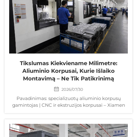
Tikslumas Kiekviename Milimetre:
Aliuminio Korpusai, Kurie Išlaiko
Montavimą – Ne Tik Patikrinimą
2026/07/30
Pavadinimas: specializuotų aliuminio korpusų
gamintojas | CNC ir ekstruzijos korpusai – Xiamen
Tongchengjianhui Aprašymas: Susiduriate su
deformuojamais, trukdančiais ar peršiltančiais
aliuminio korpusais? Gaukite specializuotus
aliuminio korpusus su DFM pagrįstu tikslumu, C...