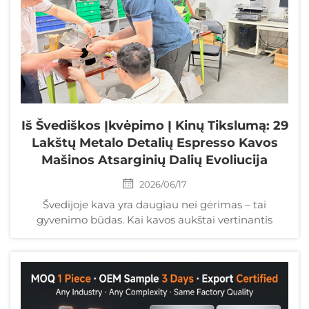
Iš Švediškos Įkvėpimo Į Kinų Tikslumą: 29
Lakštų Metalo Detalių Espresso Kavos
Mašinos Atsarginių Dalių Evoliucija
2026/06/17
Švedijoje kava yra daugiau nei gėrimas – tai
gyvenimo būdas. Kai kavos aukštai vertinantis
švedų klientas atnešė TCJH komercinio kavos
malūno brėžinius, tai buvo ne tik verslo užsakymas
– tai buvo iššūkis...