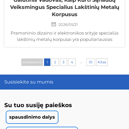
Galutinis Vadovas, Kaip Kurti Sąnaudų
Veiksmingus Specialius Lakštinių Metalų
Korpusus
2026/05/21
Pramoninio dizaino ir elektronikos srityje specialūs
lakštinių metalų korpusai yra populiariausias
sprendimas jautriems komponentams apsaugoti.
Jie užtikrina aukštesnę tvirtumą,
elektromagnetinės interferencijos (EMI) ekranavimą
...
Ankstesnis
1
2
3
4
10
Kitas
ir profesionalų estetiką lyginant su plastikiniais
alternatyviais...
Susisiekite su mumis
Su tuo susiję paieškos
spausdinimo dalys