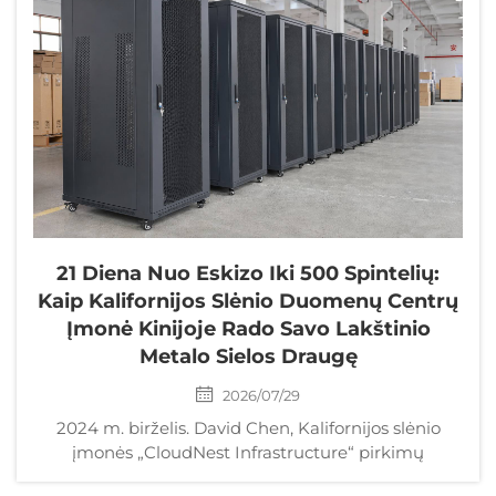
21 Diena Nuo Eskizo Iki 500 Spintelių:
Kaip Kalifornijos Slėnio Duomenų Centrų
Įmonė Kinijoje Rado Savo Lakštinio
Metalo Sielos Draugę
2026/07/29
2024 m. birželis. David Chen, Kalifornijos slėnio
įmonės „CloudNest Infrastructure“ pirkimų
direktorius, žvelgė į kalendorių, kurio trys dienos