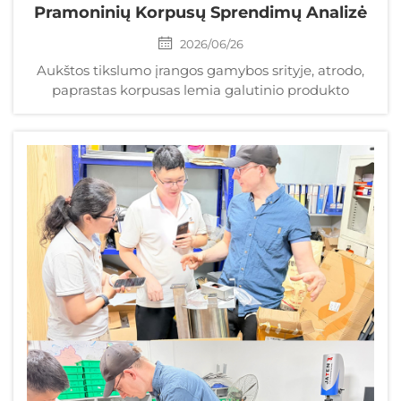
Pramoninių Korpusų Sprendimų Analizė
2026/06/26
Aukštos tikslumo įrangos gamybos srityje, atrodo,
paprastas korpusas lemia galutinio produkto
surinkimo efektyvumą, šiluminę našumą ir prekės
ženklo kokybę. Tačiau daugelis pirkimų specialistų
susiduria su nepatogia realybe: t...