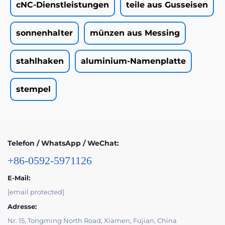
cNC-Dienstleistungen
teile aus Gusseisen
sonnenhalter
münzen aus Messing
stahlhaken
aluminium-Namenplatte
stempel
Telefon / WhatsApp / WeChat:
+86-0592-5971126
E-Mail:
[email protected]
Adresse:
Nr. 15, Tongming North Road, Xiamen, Fujian, China