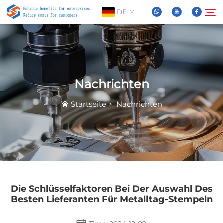
DE
Über Uns
Suche
Nachrichten
Produkte
Startseite
>
Nachrichten
Nachrichten
FAQ
Video
Die Schlüsselfaktoren Bei Der Auswahl Des
Besten Lieferanten Für Metalltag-Stempeln
Kontaktieren Sie Uns