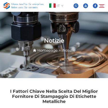
IT
Chi Siamo
Cerca
Notizie
Prodotti
Homepage
>
Notizie
Notizie
FAQ
Video
I Fattori Chiave Nella Scelta Del Miglior
Fornitore Di Stampaggio Di Etichette
Metalliche
Contattaci