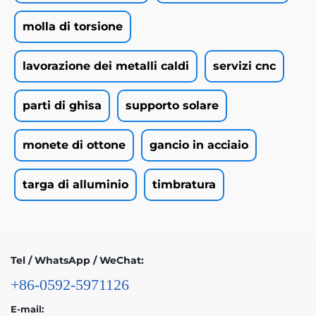
molla di torsione
lavorazione dei metalli caldi
servizi cnc
parti di ghisa
supporto solare
monete di ottone
gancio in acciaio
targa di alluminio
timbratura
Tel / WhatsApp / WeChat:
+86-0592-5971126
E-mail: