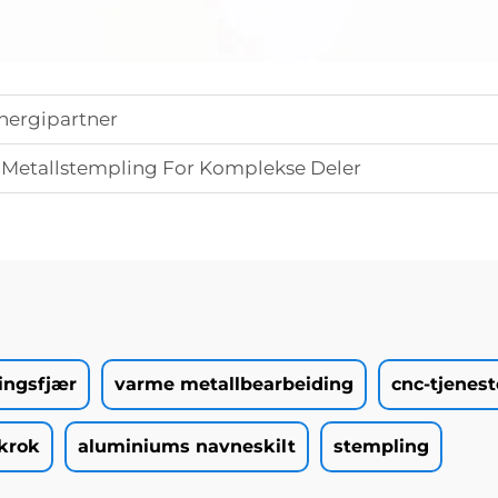
nergipartner
 Metallstempling For Komplekse Deler
ingsfjær
varme metallbearbeiding
cnc-tjenest
lkrok
aluminiums navneskilt
stempling