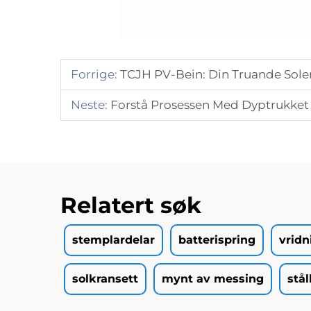
Forrige:
TCJH PV-Bein: Din Truande Sole
Neste:
Forstå Prosessen Med Dyptrukket
Relatert søk
stemplardelar
batterispring
vridn
solkransett
mynt av messing
stå