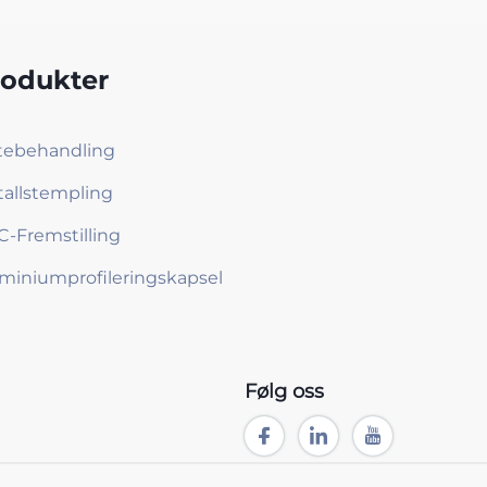
rodukter
tebehandling
allstempling
-Fremstilling
miniumprofileringskapsel
Følg oss