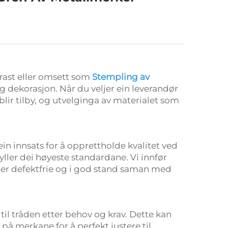
rast eller omsett som
Stempling av
 dekorasjon. Når du veljer ein leverandør
 blir tilby, og utvelginga av materialet som
ein innsats for å opprettholde kvalitet ved
ller dei høyeste standardane. Vi innfør
e er defektfrie og i god stand saman med
til tråden etter behov og krav. Dette kan
på merkane for å perfekt justere til