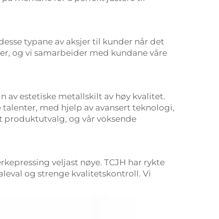
desse typane av aksjer til kunder når det
rdeler, og vi samarbeider med kundane våre
av estetiske metallskilt av høy kvalitet.
te talenter, med hjelp av avansert teknologi,
rt produktutvalg, og vår voksende
rkepressing veljast nøye. TCJH har rykte
leval og strenge kvalitetskontroll. Vi