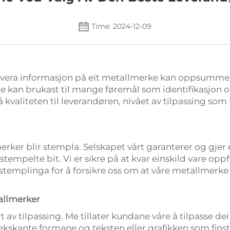
Time: 2024-12-09
gravera informasjon på eit metallmerke kan oppsumme
e kan brukast til mange føremål som identifikasjon og
 kvaliteten til leverandøren, nivået av tilpassing som
merker blir stempla. Selskapet vårt garanterer og gjer 
mpelte bit. Vi er sikre på at kvar einskild vare oppfy
 stemplinga for å forsikre oss om at våre metallmerk
tallmerker
av tilpassing. Me tillater kundane våre å tilpasse dei 
sekskante formane og teksten eller grafikken som finst 