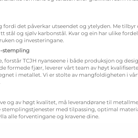
 fordi det påverkar utseendet og ytelyden. Me tilbyr 
tt stål og sjølv karbonstål. Kvar og ein har ulike fo
bruken og investeringane.
g-stempling
, forstår TCJH nyanseene i både produksjon og design 
sede formede fjær, leverer vårt team av høyt kvalifiser
gnet i metallet. Vi er stolte av mangfoldigheten i vå
.
ive og av høgt kvalitet, må leverandørane til metallme
ke stemplingstjenester med tilpassing, optimal materia
lla alle forventingane og kravene dine.