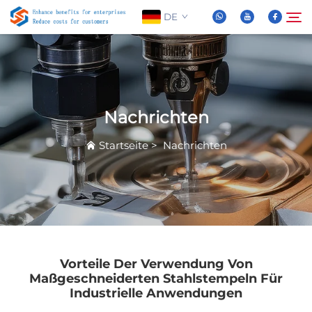
DE
Über Uns
Suche
Nachrichten
Produkte
Startseite
>
Nachrichten
Nachrichten
FAQ
Video
Vorteile Der Verwendung Von
Maßgeschneiderten Stahlstempeln Für
Industrielle Anwendungen
Kontaktieren Sie Uns