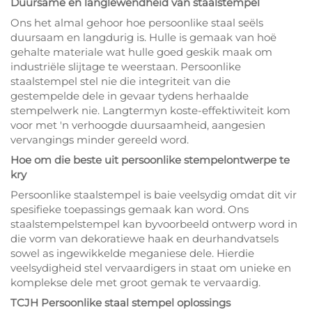
Duursame en langlewendheid van staalstempel
Ons het almal gehoor hoe persoonlike staal seëls
duursaam en langdurig is. Hulle is gemaak van hoë
gehalte materiale wat hulle goed geskik maak om
industriële slijtage te weerstaan. Persoonlike
staalstempel stel nie die integriteit van die
gestempelde dele in gevaar tydens herhaalde
stempelwerk nie. Langtermyn koste-effektiwiteit kom
voor met 'n verhoogde duursaamheid, aangesien
vervangings minder gereeld word.
Hoe om die beste uit persoonlike stempelontwerpe te
kry
Persoonlike staalstempel is baie veelsydig omdat dit vir
spesifieke toepassings gemaak kan word. Ons
staalstempelstempel kan byvoorbeeld ontwerp word in
die vorm van dekoratiewe haak en deurhandvatsels
sowel as ingewikkelde meganiese dele. Hierdie
veelsydigheid stel vervaardigers in staat om unieke en
komplekse dele met groot gemak te vervaardig.
TCJH Persoonlike staal stempel oplossings