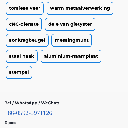
torsiese veer
warm metaalverwerking
cNC-dienste
dele van gietyster
sonkragbeugel
messingmunt
staal haak
aluminium-naamplaat
stempel
Bel / WhatsApp / WeChat:
+86-0592-5971126
E-pos: