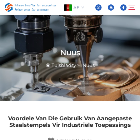
AF
Oor Ons
Soek
Nuus
Produkte
Tuisbladsy
>
Nuus
Nuus
FAQ
Video
Voordele Van Die Gebruik Van Aangepaste
Staalstempels Vir Industriële Toepassings
Kontak Ons