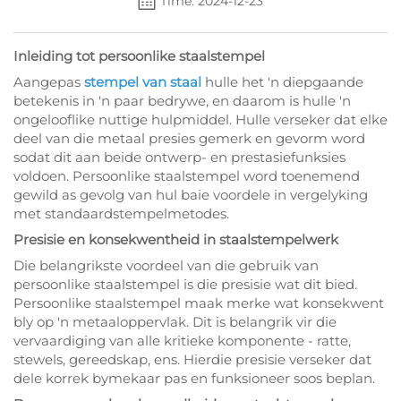
Time: 2024-12-23
Inleiding tot persoonlike staalstempel
Aangepas
stempel van staal
hulle het 'n diepgaande
betekenis in 'n paar bedrywe, en daarom is hulle 'n
ongelooflike nuttige hulpmiddel. Hulle verseker dat elke
deel van die metaal presies gemerk en gevorm word
sodat dit aan beide ontwerp- en prestasiefunksies
voldoen. Persoonlike staalstempel word toenemend
gewild as gevolg van hul baie voordele in vergelyking
met standaardstempelmetodes.
Presisie en konsekwentheid in staalstempelwerk
Die belangrikste voordeel van die gebruik van
persoonlike staalstempel is die presisie wat dit bied.
Persoonlike staalstempel maak merke wat konsekwent
bly op 'n metaaloppervlak. Dit is belangrik vir die
vervaardiging van alle kritieke komponente - ratte,
stewels, gereedskap, ens. Hierdie presisie verseker dat
dele korrek bymekaar pas en funksioneer soos beplan.