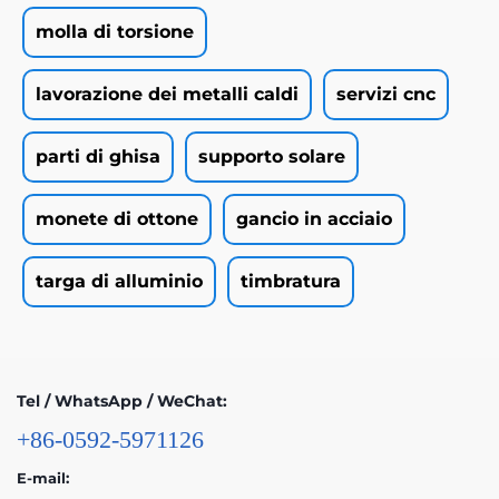
molla di torsione
lavorazione dei metalli caldi
servizi cnc
parti di ghisa
supporto solare
monete di ottone
gancio in acciaio
targa di alluminio
timbratura
Tel / WhatsApp / WeChat:
+86-0592-5971126
E-mail: