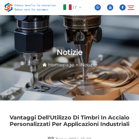
IT
Chi Siamo
Cerca
Notizie
Prodotti
Homepage
>
Notizie
Notizie
FAQ
Video
Vantaggi Dell'Utilizzo Di Timbri In Acciaio
Personalizzati Per Applicazioni Industriali
Contattaci