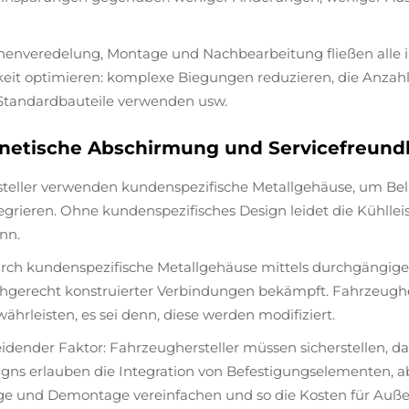
chenveredelung, Montage und Nachbearbeitung fließen alle in
rkeit optimieren: komplexe Biegungen reduzieren, die Anzah
 Standardbauteile verwenden usw.
tische Abschirmung und Servicefreundl
eller verwenden kundenspezifische Metallgehäuse, um Belü
egrieren. Ohne kundenspezifisches Design leidet die Kühlle
nn.
ch kundenspezifische Metallgehäuse mittels durchgängiger 
hgerecht konstruierter Verbindungen bekämpft. Fahrzeughe
hrleisten, es sei denn, diese werden modifiziert.
cheidender Faktor: Fahrzeughersteller müssen sicherstellen
igns erlauben die Integration von Befestigungselementen,
 und Demontage vereinfachen und so die Kosten für Außen