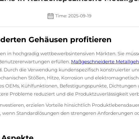
Time: 2025-09-19
erten Gehäusen profitieren
ten in hochgradig wettbewerbsintensiven Märkten. Sie müs
 Benutzererwartungen erfüllen.
Maßgeschneiderte Metallge
ind. Durch die Verwendung kundenspezifisch konstruierter un
anischen Stößen, Hitze, Korrosion und elektromagnetische
 OEMs, Kühlfunktionen, Befestigungspunkte, Dichtungen und
ere Probleme reduziert und die Produktzuverlässigkeit verb
vestieren, erzielen Vorteile hinsichtlich Produktlebensdau
, wenn Standardlösungen den strengeren Anforderungen ode
e Aspekte