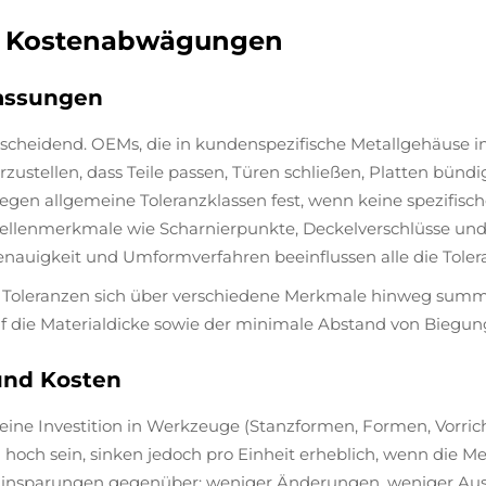
nd Kostenabwägungen
Passungen
tscheidend. OEMs, die in kundenspezifische Metallgehäuse i
ustellen, dass Teile passen, Türen schließen, Platten bün
gen allgemeine Toleranzklassen fest, wenn keine spezifisch
tellenmerkmale wie Scharnierpunkte, Deckelverschlüsse un
nauigkeit und Umformverfahren beeinflussen alle die Tolera
ie Toleranzen sich über verschiedene Merkmale hinweg sum
die Materialdicke sowie der minimale Abstand von Biegunge
und Kosten
 eine Investition in Werkzeuge (Stanzformen, Formen, Vorri
hoch sein, sinken jedoch pro Einheit erheblich, wenn die M
Einsparungen gegenüber: weniger Änderungen, weniger Ausf