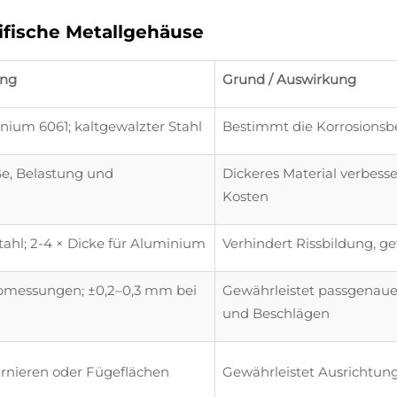
ifische Metallgehäuse
ung
Grund / Auswirkung
inium 6061; kaltgewalzter Stahl
Bestimmt die Korrosionsbe
ße, Belastung und
Dickeres Material verbesse
Kosten
 Stahl; 2-4 × Dicke für Aluminium
Verhindert Rissbildung, ge
Abmessungen; ±0,2–0,3 mm bei
Gewährleistet passgenaue
und Beschlägen
arnieren oder Fügeflächen
Gewährleistet Ausrichtun