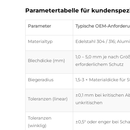
Parametertabelle für kundenspez
Parameter
Typische OEM-Anforder
Materialtyp
Edelstahl 304 / 316; Alum
1,0 – 5,0 mm je nach Grö
Blechdicke (mm)
erforderlichem Schutz
Biegeradius
1,5-3 × Materialdicke für
±0,1 mm bei kritischen 
Toleranzen (linear)
unkritischen
Toleranzen
±0,5° oder enger bei Sch
(winklig)