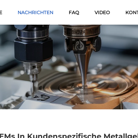
E
NACHRICHTEN
FAQ
VIDEO
KONT
EMs In Kundenspezifische Metallgeh