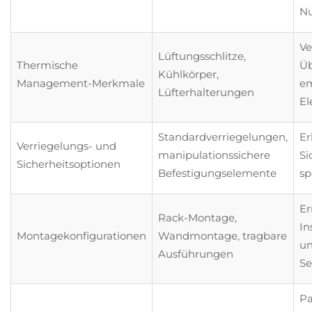
N
Ve
Lüftungsschlitze,
Thermische
Üb
Kühlkörper,
Management-Merkmale
em
Lüfterhalterungen
El
Standardverriegelungen,
Er
Verriegelungs- und
manipulationssichere
Si
Sicherheitsoptionen
Befestigungselemente
sp
Er
Rack-Montage,
In
Montagekonfigurationen
Wandmontage, tragbare
un
Ausführungen
Se
Pa