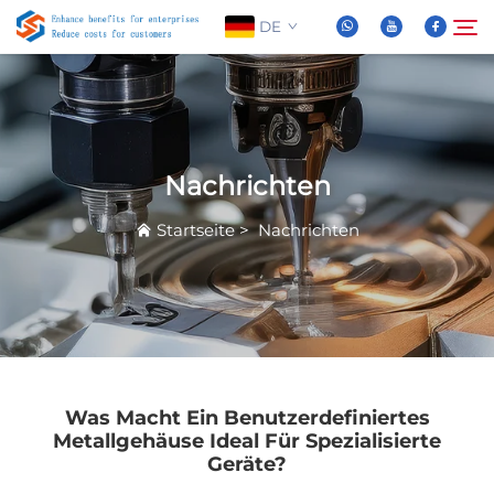
DE
Über Uns
Suche
Nachrichten
Produkte
Startseite
>
Nachrichten
Nachrichten
FAQ
Video
Was Macht Ein Benutzerdefiniertes
Metallgehäuse Ideal Für Spezialisierte
Geräte?
Kontaktieren Sie Uns