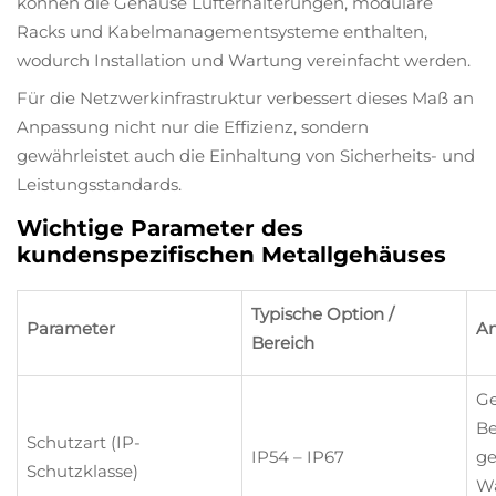
können die Gehäuse Lüfterhalterungen, modulare
Racks und Kabelmanagementsysteme enthalten,
wodurch Installation und Wartung vereinfacht werden.
Für die Netzwerkinfrastruktur verbessert dieses Maß an
Anpassung nicht nur die Effizienz, sondern
gewährleistet auch die Einhaltung von Sicherheits- und
Leistungsstandards.
Wichtige Parameter des
kundenspezifischen Metallgehäuses
Typische Option /
Parameter
An
Bereich
Ge
Be
Schutzart (IP-
IP54 – IP67
ge
Schutzklasse)
Wa