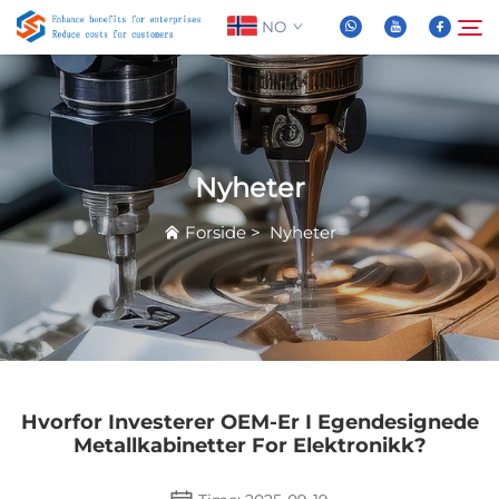
NO
Om oss
Søk
Nyheter
Produkter
Forside
>
Nyheter
Nyheter
FAQ
Video
Hvorfor Investerer OEM-Er I Egendesignede
Metallkabinetter For Elektronikk?
Kontakt Oss