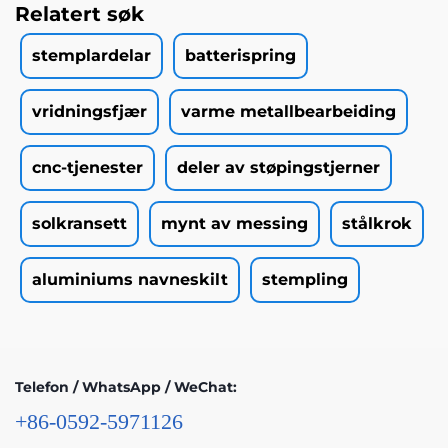
Relatert søk
stemplardelar
batterispring
vridningsfjær
varme metallbearbeiding
cnc-tjenester
deler av støpingstjerner
solkransett
mynt av messing
stålkrok
aluminiums navneskilt
stempling
Telefon / WhatsApp / WeChat:
+86-0592-5971126