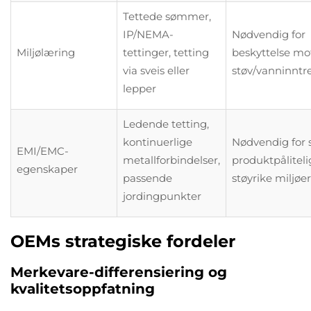
Tettede sømmer,
IP/NEMA-
Nødvendig for
Miljølæring
tettinger, tetting
beskyttelse mo
via sveis eller
støv/vanninntr
lepper
Ledende tetting,
kontinuerlige
Nødvendig for 
EMI/EMC-
metallforbindelser,
produktpåliteli
egenskaper
passende
støyrike miljøer
jordingpunkter
OEMs strategiske fordeler
Merkevare-differensiering og
kvalitetsoppfatning