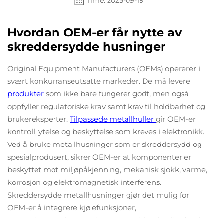
Time: 2025-09-19
Hvordan OEM-er får nytte av
skreddersydde husninger
Original Equipment Manufacturers (OEMs) opererer i
svært konkurranseutsatte markeder. De må levere
produkter
som ikke bare fungerer godt, men også
oppfyller regulatoriske krav samt krav til holdbarhet og
brukereksperter.
Tilpassede metallhuller
gir OEM-er
kontroll, ytelse og beskyttelse som kreves i elektronikk.
Ved å bruke metallhusninger som er skreddersydd og
spesialprodusert, sikrer OEM-er at komponenter er
beskyttet mot miljøpåkjenning, mekanisk sjokk, varme,
korrosjon og elektromagnetisk interferens.
Skreddersydde metallhusninger gjør det mulig for
OEM-er å integrere kjølefunksjoner,