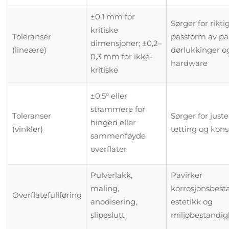
±0,1 mm for
Sørger for rikti
kritiske
Toleranser
passform av pa
dimensjoner; ±0,2–
(lineære)
dørlukkinger o
0,3 mm for ikke-
hardware
kritiske
±0,5° eller
strammere for
Toleranser
Sørger for juste
hinged eller
(vinkler)
tetting og kons
sammenføyde
overflater
Pulverlakk,
Påvirker
maling,
korrosjonsbest
Overflatefullføring
anodisering,
estetikk og
slipeslutt
miljøbestandig