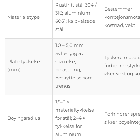
Rustfritt stål 304 /
Bestemmer
316; aluminium
Materialetype
korrosjonsmots
6061; kaldvalsede
kostnad, vekt
stål
1,0 – 5,0 mm
avhengig av
Tykkere materi
Plate tykkelse
størrelse,
forbedrer styr
(mm)
belastning,
øker vekt og k
beskyttelse som
trengs
1,5–3 ×
materialtykkelse
Forhindrer spr
Bøyingsradius
for stål; 2–4 ×
sikrer bøyeinte
tykkelse for
aluminium