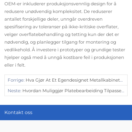
OEM-er inkluderer produksjonsvennlig design for å
redusere unødvendig kompleksitet. De reduserer
antallet forskjellige deler, unngår overdreven
spesifisering av toleranser på ikke-kritiske overflater,
velger overflatebehandling og tetting kun der det er
nødvendig, og planlegger tilgang for montering og
vedlikehold. Å investere i prototyper og grundige tester
hjelper også med å unngå kostbare feil i produksjonen
eller i felt.
Forrige:
Hva Gjør At Et Egendesignet Metallkabinett Er Ideelt For Spesialiserte Enheter?
Neste:
Hvordan Muliggjør Platebearbeiding Tilpassede Kabinettløsninger?
Kontakt oss