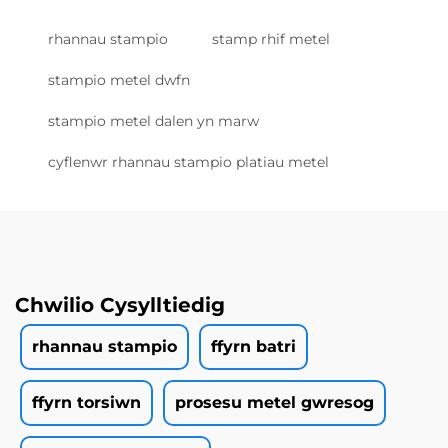
rhannau stampio
stamp rhif metel
stampio metel dwfn
stampio metel dalen yn marw
cyflenwr rhannau stampio platiau metel
Chwilio Cysylltiedig
rhannau stampio
ffyrn batri
ffyrn torsiwn
prosesu metel gwresog