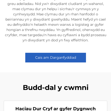
greu adeiladau. Nid yw'r diwydiant cludiant yn wahanol,
mae clymau dur yn helpu i sicrhau'r cynnwys yn y
cynhwysydd. Mae clymau dur yn rhan hanfodol o
beiriannau yn y diwydiant gwehyddu. Maent hefyd yn cael
eu defnyddio'n helaeth mewn warws a logisteg ar gyfer
hongian a threfnu nwyddau. Yn gyffredinol, oherwydd eu
cryfder, mae targedau'n haws eu cyflawni a bydd prosesau
yn diwydiant yn dod yn fwy effeithlon.
Cais am Darganfyddiad
Budd-dal y cwmni
Haciau Dur Cryf ar gyfer Dygnwch