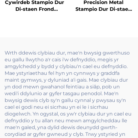
Cywirdeb Stampio Dur
Precision Metal
Di-staen Frond
Stampio Dur Di-staen
Windshield Wiper
PV Solar Panel To
Linkage Clip neu
Cymorth Bachyn
Clamp
Braced
Wrth ddewis clybiau dur, mae'n bwysig gwerthuso
eu gallu llwytho a'r cais i'w defnyddio, megis yr
amgylchedd y bydd y clybiau'n cael eu defnyddio.
Mae ystyriaethau fel hyn yn cynnwys y graddfa
maint gymwys, y dyluniad a'i gais. Mae clybiau dur
yn dod mewn gwahanol feintiau a siâp, pob un
wedi'i ddylunio ar gyfer tasgau penodol. Mae'n
bwysig dewis clyb sy'n gallu cynnal y pwysau sy'n
cael ei godi neu ei sicrhau yn ei le i sicrhau
diogelwch. Yn ogystal, os yw'r clybiau dur yn cael eu
defnyddio y tu allan neu mewn amgylcheddau lle
mae'n galed, yna dylid dewis deunydd gwrth-
corydiad ar gyfer gwneud y clyb. Trwy ystyried yn