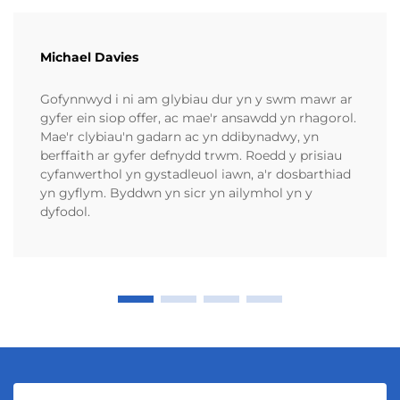
Michael Davies
Gofynnwyd i ni am glybiau dur yn y swm mawr ar
gyfer ein siop offer, ac mae'r ansawdd yn rhagorol.
Mae'r clybiau'n gadarn ac yn ddibynadwy, yn
berffaith ar gyfer defnydd trwm. Roedd y prisiau
cyfanwerthol yn gystadleuol iawn, a'r dosbarthiad
yn gyflym. Byddwn yn sicr yn ailymhol yn y
dyfodol.