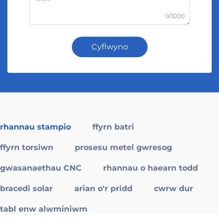
0/1000
Cyflwyno
rhannau stampio
ffyrn batri
ffyrn torsiwn
prosesu metel gwresog
gwasanaethau CNC
rhannau o haearn todd
bracedi solar
arian o'r pridd
cwrw dur
tabl enw alwminiwm