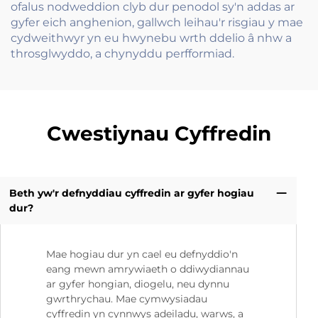
ofalus nodweddion clyb dur penodol sy'n addas ar
gyfer eich anghenion, gallwch leihau'r risgiau y mae
cydweithwyr yn eu hwynebu wrth ddelio â nhw a
throsglwyddo, a chynyddu perfformiad.
Cwestiynau Cyffredin
Beth yw'r defnyddiau cyffredin ar gyfer hogiau
dur?
Mae hogiau dur yn cael eu defnyddio'n
eang mewn amrywiaeth o ddiwydiannau
ar gyfer hongian, diogelu, neu dynnu
gwrthrychau. Mae cymwysiadau
cyffredin yn cynnwys adeiladu, warws, a