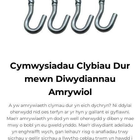
Cymwysiadau Clybiau Dur
mewn Diwydiannau
Amrywiol
A yw amrywiaeth clymau dur yn eich dychryn? Ni ddylai
oherwydd nid oes terfyn ar yr hyn y gallant ei gyflawni.
Mae'r amrywiaeth yn dod yn well oherwydd y diben y mae
mwy o bobl yn eu gweld ynddo. Mae'r diwydiant adeiladu
yn enghraifft wych, gan leihau'r risg o anafiadau trwy
sicrhau y gellir sicrhau a llwytho ceblau trwm yn hawdd i