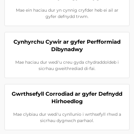
Mae ein haciau dur yn cynnig cryfder heb ei ail ar
gyfer defnydd trwm.
Cynhyrchu Cywir ar gyfer Perfformiad
Dibynadwy
Mae haciau dur wedi'u creu gyda chydraddoldeb i
sicrhau gweithrediad di-fai.
Gwrthsefyll Corrodiad ar gyfer Defnydd
Hirhoedlog
Mae clybiau dur wedi'u cynllunio i wrthsefyll rhwd a
sicrhau dygnwch parhaol.