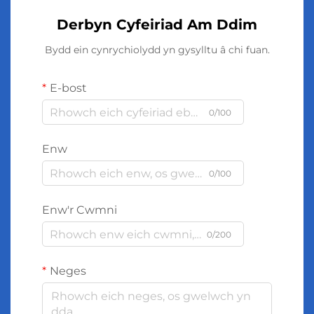
Derbyn Cyfeiriad Am Ddim
Bydd ein cynrychiolydd yn gysylltu â chi fuan.
E-bost
0/100
Enw
0/100
Enw'r Cwmni
0/200
Neges