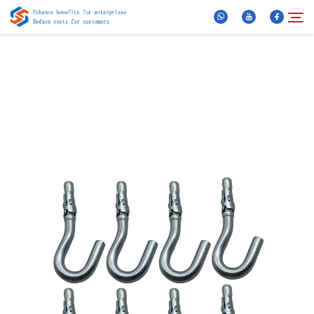
Amdanom Ni
Chwilio
Cynhyrchion
Newyddion
Awdurdodion Cyffredinol
Fideo
Cysylltwch â Ni