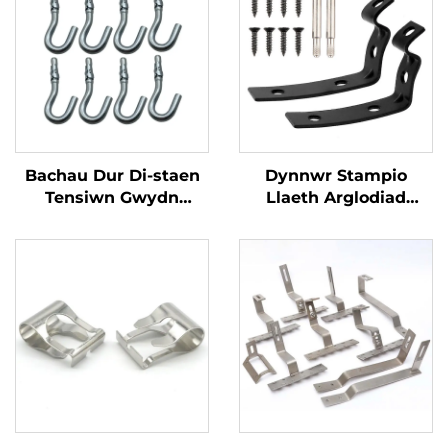
Bachau Dur Di-staen
Dynnwr Stampio
Tensiwn Gwydn
Llaeth Arglodiad
Precision ar gyfer
Traddodiad Bwcel
Rhannau Peiriannau
Ffigys Car/12