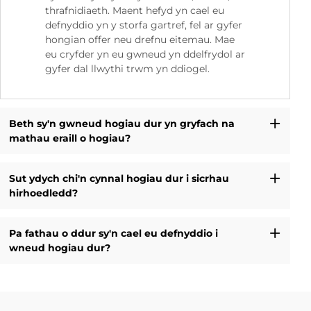
thrafnidiaeth. Maent hefyd yn cael eu
defnyddio yn y storfa gartref, fel ar gyfer
hongian offer neu drefnu eitemau. Mae
eu cryfder yn eu gwneud yn ddelfrydol ar
gyfer dal llwythi trwm yn ddiogel.
Beth sy'n gwneud hogiau dur yn gryfach na
mathau eraill o hogiau?
Sut ydych chi'n cynnal hogiau dur i sicrhau
hirhoedledd?
Pa fathau o ddur sy'n cael eu defnyddio i
wneud hogiau dur?