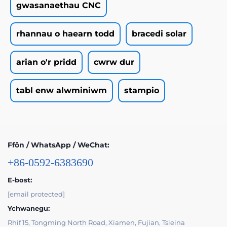
gwasanaethau CNC
rhannau o haearn todd
bracedi solar
arian o'r pridd
cwrw dur
tabl enw alwminiwm
stampio
Ffôn / WhatsApp / WeChat:
+86-0592-6383690
E-bost:
[email protected]
Ychwanegu:
Rhif 15, Tongming North Road, Xiamen, Fujian, Tsieina