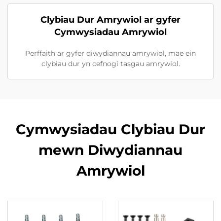
Clybiau Dur Amrywiol ar gyfer
Cymwysiadau Amrywiol
Perffaith ar gyfer diwydiannau amrywiol, mae ein
clybiau dur yn cefnogi tasgau amrywiol.
Cymwysiadau Clybiau Dur
mewn Diwydiannau
Amrywiol