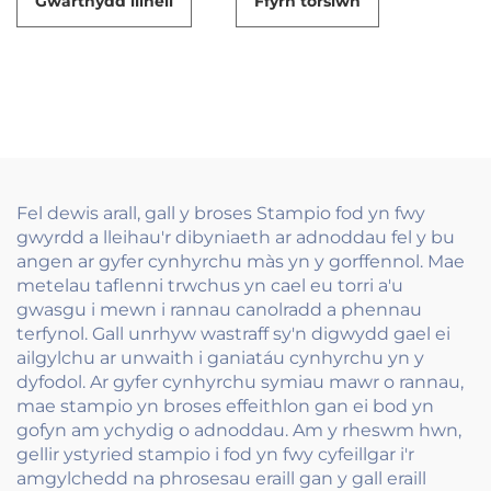
Gwarthydd llinell
Ffyrn torsiwn
Fel dewis arall, gall y broses Stampio fod yn fwy
gwyrdd a lleihau'r dibyniaeth ar adnoddau fel y bu
angen ar gyfer cynhyrchu màs yn y gorffennol. Mae
metelau taflenni trwchus yn cael eu torri a'u
gwasgu i mewn i rannau canolradd a phennau
terfynol. Gall unrhyw wastraff sy'n digwydd gael ei
ailgylchu ar unwaith i ganiatáu cynhyrchu yn y
dyfodol. Ar gyfer cynhyrchu symiau mawr o rannau,
mae stampio yn broses effeithlon gan ei bod yn
gofyn am ychydig o adnoddau. Am y rheswm hwn,
gellir ystyried stampio i fod yn fwy cyfeillgar i'r
amgylchedd na phrosesau eraill gan y gall eraill