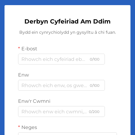
Derbyn Cyfeiriad Am Ddim
Bydd ein cynrychiolydd yn gysylltu â chi fuan.
E-bost
0/100
Enw
0/100
Enw'r Cwmni
0/200
Neges