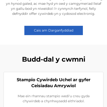
yn hynod galed, ac mae hyd yn oed y camgymeriad lleiaf
yn gallu bod yn niweidiol i'r cynnyrch terfynol, felly
defnyddir offer cywirdeb yn y cydosod electronig.
Cais am Darganfyddiad
Budd-dal y cwmni
Stampio Cywirdeb Uchel ar gyfer
Ceisiadau Amrywiol
Mae ein rhannau stampio wedi'u creu gyda
chywirdeb a chynhwysedd eithriadol.