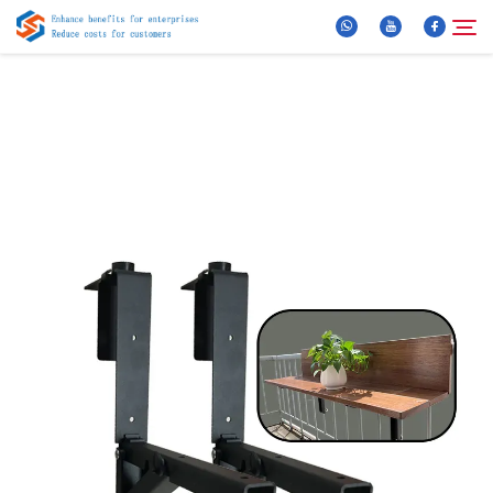
Amdanom Ni
Chwilio
Cynhyrchion
Newyddion
Awdurdodion Cyffredinol
Fideo
Cysylltwch â Ni