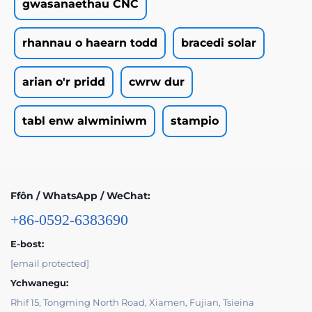
gwasanaethau CNC
rhannau o haearn todd
bracedi solar
arian o'r pridd
cwrw dur
tabl enw alwminiwm
stampio
Ffôn / WhatsApp / WeChat:
+86-0592-6383690
E-bost:
[email protected]
Ychwanegu:
Rhif 15, Tongming North Road, Xiamen, Fujian, Tsieina