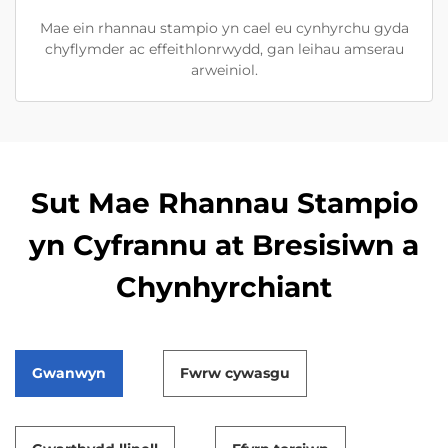
Mae ein rhannau stampio yn cael eu cynhyrchu gyda
chyflymder ac effeithlonrwydd, gan leihau amserau
arweiniol.
Sut Mae Rhannau Stampio
yn Cyfrannu at Bresisiwn a
Chynhyrchiant
Gwanwyn
Fwrw cywasgu