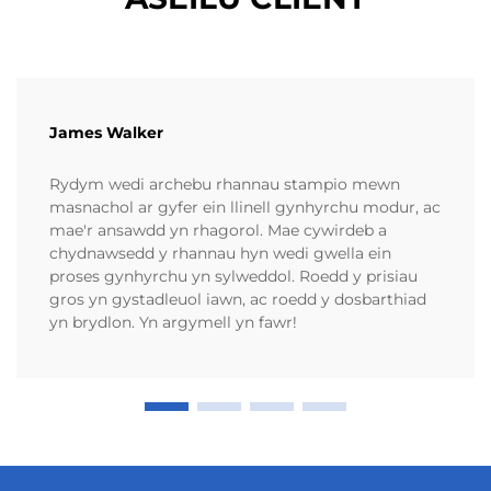
James Walker
Rydym wedi archebu rhannau stampio mewn
masnachol ar gyfer ein llinell gynhyrchu modur, ac
mae'r ansawdd yn rhagorol. Mae cywirdeb a
chydnawsedd y rhannau hyn wedi gwella ein
proses gynhyrchu yn sylweddol. Roedd y prisiau
gros yn gystadleuol iawn, ac roedd y dosbarthiad
yn brydlon. Yn argymell yn fawr!