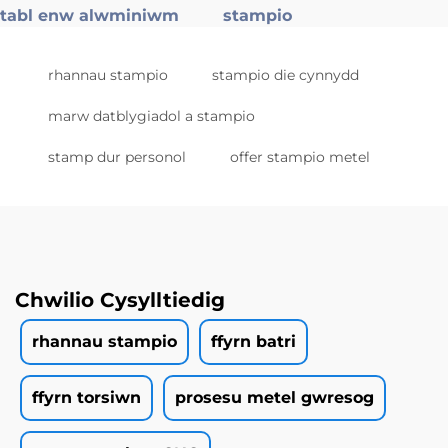
tabl enw alwminiwm
stampio
rhannau stampio
stampio die cynnydd
marw datblygiadol a stampio
stamp dur personol
offer stampio metel
Chwilio Cysylltiedig
rhannau stampio
ffyrn batri
ffyrn torsiwn
prosesu metel gwresog