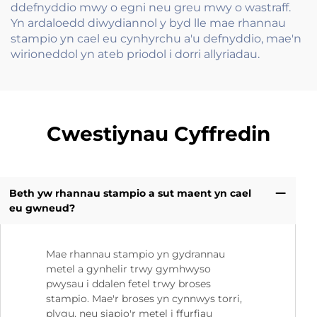
ddefnyddio mwy o egni neu greu mwy o wastraff.
Yn ardaloedd diwydiannol y byd lle mae rhannau
stampio yn cael eu cynhyrchu a'u defnyddio, mae'n
wirioneddol yn ateb priodol i dorri allyriadau.
Cwestiynau Cyffredin
Beth yw rhannau stampio a sut maent yn cael
eu gwneud?
Mae rhannau stampio yn gydrannau
metel a gynhelir trwy gymhwyso
pwysau i ddalen fetel trwy broses
stampio. Mae'r broses yn cynnwys torri,
plygu, neu siapio'r metel i ffurfiau