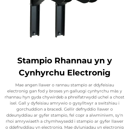
Stampio Rhannau yn y
Cynhyrchu Electronig
Mae angen llawer o rannau stampio ar ddyfeisiau
electronig gan fod y broses yn galluogi cynhyrchu màs y
rhannau hyn gyda chywirdeb a phreifatrwydd uchel a chost
isel. Gall y dyfeisiau amrywio o gysylltwyr a switshiau i
gorchuddion a bracedi. Gellir defnyddio llawer o
ddeunyddiau ar gyfer stampio, fel copr a alwminiwm, sy'n
rhoi amrywiaeth a chymhwysedd i stampio ar gyfer llawer
o ddefnyddiau yn electronig. Mae dyluniadau yn electronig