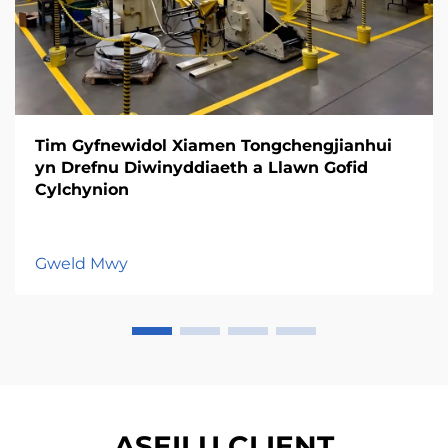
Tim Gyfnewidol Xiamen Tongchengjianhui
yn Drefnu Diwinyddiaeth a Llawn Gofid
Cylchynion
Gweld Mwy
ASEILU CLIENT