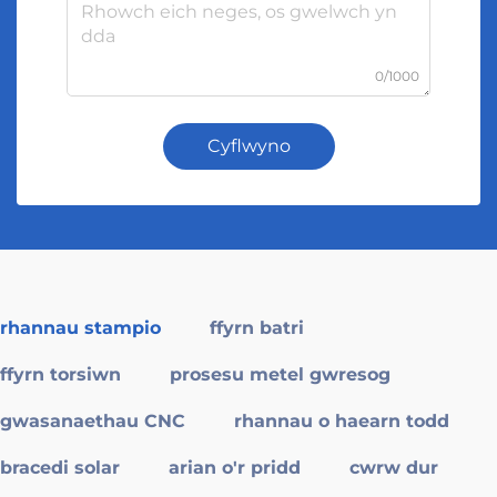
0/1000
Cyflwyno
rhannau stampio
ffyrn batri
ffyrn torsiwn
prosesu metel gwresog
gwasanaethau CNC
rhannau o haearn todd
bracedi solar
arian o'r pridd
cwrw dur