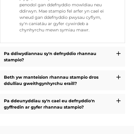
penodol gan ddefnyddio mowldiau neu
ddirwyn. Mae stampio fel arfer yn cael ei
wneud gan ddefnyddio pwysau cyflym,
sy'n caniatáu ar gyfer cywirdeb a
chynhyrchu mewn symiau mawr.
Pa ddiwydiannau sy'n defnyddio rhannau
stampio?
Beth yw manteision rhannau stampio dros
ddulliau gweithgynhyrchu eraill?
Pa ddeunyddiau sy'n cael eu defnyddio'n
gyffredin ar gyfer rhannau stampio?