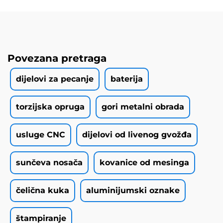
Povezana pretraga
dijelovi za pecanje
baterija
torzijska opruga
gori metalni obrada
usluge CNC
dijelovi od livenog gvožđa
sunčeva nosača
kovanice od mesinga
čelična kuka
aluminijumski oznake
štampiranje