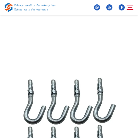
Više o nama
Pretraži
Proizvodi
Vijesti
Najčešća pitanja
Video
Kontaktirajte Nas