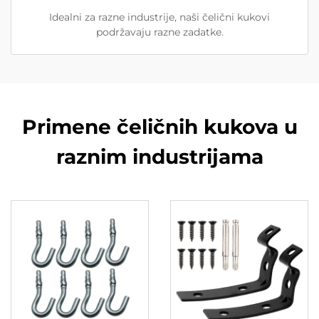
Idealni za razne industrije, naši čelični kukovi
podržavaju razne zadatke.
Primene čeličnih kukova u
raznim industrijama