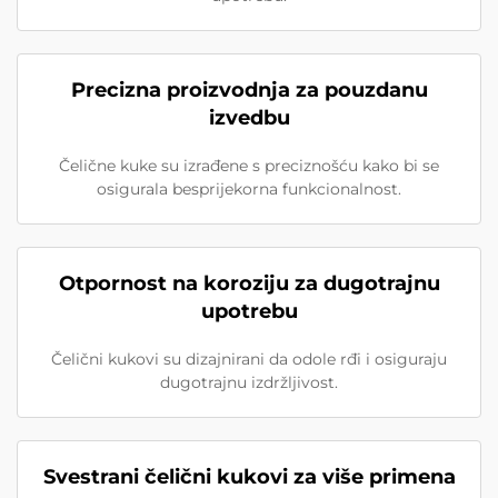
Precizna proizvodnja za pouzdanu
izvedbu
Čelične kuke su izrađene s preciznošću kako bi se
osigurala besprijekorna funkcionalnost.
Otpornost na koroziju za dugotrajnu
upotrebu
Čelični kukovi su dizajnirani da odole rđi i osiguraju
dugotrajnu izdržljivost.
Svestrani čelični kukovi za više primena