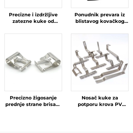
Precizne i izdržljive
Ponudnik prevara iz
zatezne kuke od
blistavog kovačkog
nehrđajućeg čelika
metala nudi popravak
Kuke za dijelove
vozačice za glov box
strojeva
Hinge Bracket Set/12
Precizno žigosanje
Nosač kuke za
prednje strane brisača
potporu krova PV
vjetrobranskog stakla
solarnog panela od
Spojnica ili stezaljka
nehrđajućeg čelika
preciznog metala