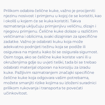
Prilikom odabira čelične kuke, važno je procijeniti
njezinu nosivost i primjenu u kojoj će se koristiti, kao
i okoliš u kojem će se kuka koristiti. Takva
razmatranja uključuju primjenjivu veličinu, dizajn i
njegovu primjenu. Čelične kuke dolaze u različitim
veličinama i oblicima, svaki dizajniran za specifične
zadatke. Važno je odabrati kuku koja može
adekvatno podnijeti težinu koja se podiže ili
osigurava na mjestu kako bi se osigurala sigurnost.
Osim toga, ako se čelične kuke koriste vani ili u
okruženjima gdje su uvjeti teški, tada bi se trebao
odabrati materijal otporan na koroziju za izradu
kuke. Pažljivim razmatranjem značajki specifične
čelične kuke koja odgovara vašim potrebama,
možete smanjiti rizike kojima su izloženi suradnici
prilikom rukovanja i transporta te povećati
učinkovitost.