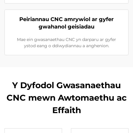
Peiriannau CNC amrywiol ar gyfer
gwahanol geisiadau
Mae ein gwasanaethau CNC yn darparu ar gyfer
ystod eang o ddiwydiannau a anghenion.
Y Dyfodol Gwasanaethau
CNC mewn Awtomaethu ac
Effaith