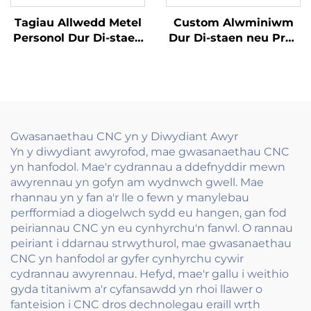
Tagiau Allwedd Metel
Custom Alwminiwm
Personol Dur Di-staen
Dur Di-staen neu Pres
Stampio Tagiau Blank
Derbynnir Enw Cŵn
gyda Logo Engrafiad
Engrafedig Enw
Custom
Tagiau
Gwasanaethau CNC yn y Diwydiant Awyr
Yn y diwydiant awyrofod, mae gwasanaethau CNC
yn hanfodol. Mae'r cydrannau a ddefnyddir mewn
awyrennau yn gofyn am wydnwch gwell. Mae
rhannau yn y fan a'r lle o fewn y manylebau
perfformiad a diogelwch sydd eu hangen, gan fod
peiriannau CNC yn eu cynhyrchu'n fanwl. O rannau
peiriant i ddarnau strwythurol, mae gwasanaethau
CNC yn hanfodol ar gyfer cynhyrchu cywir
cydrannau awyrennau. Hefyd, mae'r gallu i weithio
gyda titaniwm a'r cyfansawdd yn rhoi llawer o
fanteision i CNC dros dechnolegau eraill wrth