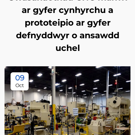
ar gyfer cynhyrchu a
prototeipio ar gyfer
defnyddwyr o ansawdd
uchel
09
Oct