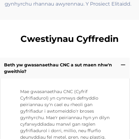
gynhyrchu rhannau awyrennau. Y Prosiect Elitaidd.
Cwestiynau Cyffredin
Beth yw gwasanaethau CNC a sut maen nhw'n
gweithio?
Mae gwasanaethau CNC (Cyfrif
Cyfrifiadurol) yn cynnwys defnyddio
peiriannau sy'n cael eu rheoli gan
gyfrifiadur i awtomeiddio'r broses
gynhyrchu. Mae'r peiriannau hyn yn dilyn
cyfarwyddiadau manwl gan raglen
gyfrifiadurol i dorri, millio, neu ffurfio
deunyddiau fel metel, pren, neu plastig.