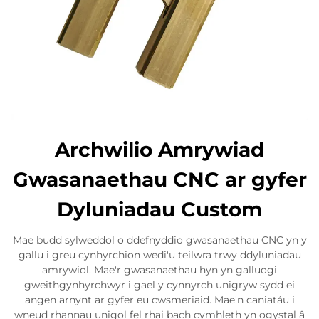
Archwilio Amrywiad
Gwasanaethau CNC ar gyfer
Dyluniadau Custom
Mae budd sylweddol o ddefnyddio gwasanaethau CNC yn y
gallu i greu cynhyrchion wedi'u teilwra trwy ddyluniadau
amrywiol. Mae'r gwasanaethau hyn yn galluogi
gweithgynhyrchwyr i gael y cynnyrch unigryw sydd ei
angen arnynt ar gyfer eu cwsmeriaid. Mae'n caniatáu i
wneud rhannau unigol fel rhai bach cymhleth yn ogystal â