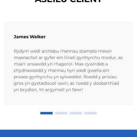
James Walker
Rydym wedi archebu rhannau stampio mewn
masnachol ar gyfer ein llinell gynhyrchu modur, ac
mae'r ansawdd yn rhagorol. Mae cywirdeb a
chydnawsedd y rhannau hyn wedi gwella ein
proses gynhyrchu yn sylweddol. Roedd y prisiau
gros yn gystadleuol iawn, ac roedd y dosbarthiad
yn brydlon. Yn argymell yn fawr!