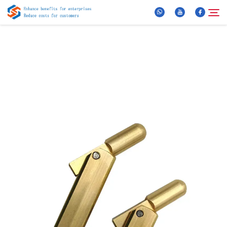
Amdanom Ni
Chwilio
Cynhyrchion
Newyddion
Awdurdodion Cyffredinol
Fideo
Cysylltwch â Ni