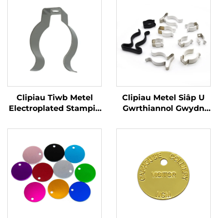
Clipiau Tiwb Metel
Clipiau Metel Siâp U
Electroplated Stampio
Gwrthiannol Gwydn
Clampiau Pibell Siâp U
Clampiau Tiwb
Chrome Nickel Plated
ar gyfer Gosod
Pibellau