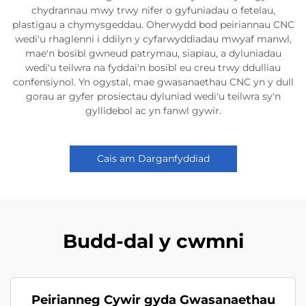
chydrannau mwy trwy nifer o gyfuniadau o fetelau,
plastigau a chymysgeddau. Oherwydd bod peiriannau CNC
wedi'u rhaglenni i ddilyn y cyfarwyddiadau mwyaf manwl,
mae'n bosibl gwneud patrymau, siapiau, a dyluniadau
wedi'u teilwra na fyddai'n bosibl eu creu trwy ddulliau
confensiynol. Yn ogystal, mae gwasanaethau CNC yn y dull
gorau ar gyfer prosiectau dyluniad wedi'u teilwra sy'n
gyllidebol ac yn fanwl gywir.
Cais am Darganfyddiad
Budd-dal y cwmni
Peirianneg Cywir gyda Gwasanaethau