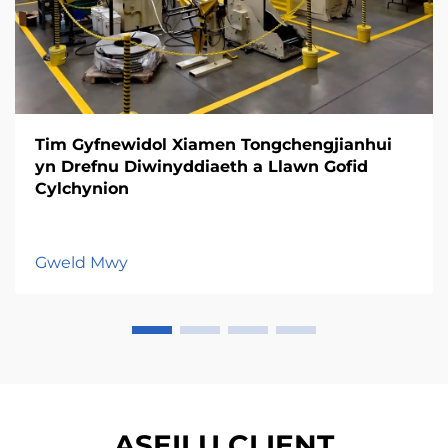
Tim Gyfnewidol Xiamen Tongchengjianhui
yn Drefnu Diwinyddiaeth a Llawn Gofid
Cylchynion
Gweld Mwy
ASEILU CLIENT