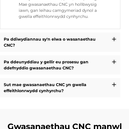
Mae gwasanaethau CNC yn hollbwysig
iawn, gan leihau camgymeriad dynol a
gwella effeithlonrwydd cynhyrchu.
Pa ddiwydiannau sy'n elwa o wasanaethau
CNC?
Pa ddeunyddiau y gellir eu prosesu gan
ddefnyddio gwasanaethau CNC?
Sut mae gwasanaethau CNC yn gwella
effeithlonrwydd cynhyrchu?
Gwasanaethau CNC manwl