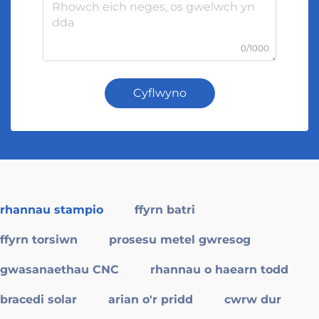
0/1000
Cyflwyno
rhannau stampio
ffyrn batri
ffyrn torsiwn
prosesu metel gwresog
gwasanaethau CNC
rhannau o haearn todd
bracedi solar
arian o'r pridd
cwrw dur