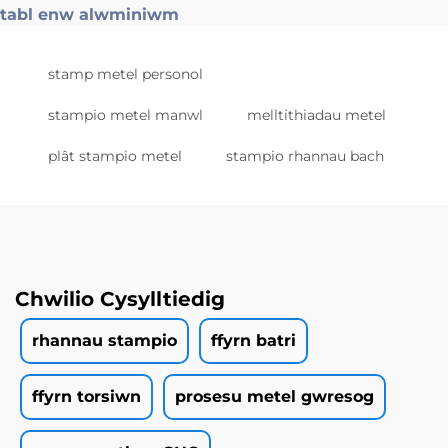
tabl enw alwminiwm
stamp metel personol
stampio metel manwl
melltithiadau metel
plât stampio metel
stampio rhannau bach
Chwilio Cysylltiedig
rhannau stampio
ffyrn batri
ffyrn torsiwn
prosesu metel gwresog