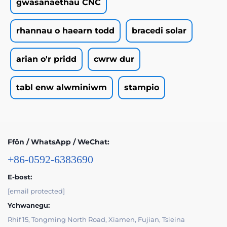
gwasanaethau CNC
rhannau o haearn todd
bracedi solar
arian o'r pridd
cwrw dur
tabl enw alwminiwm
stampio
Ffôn / WhatsApp / WeChat:
+86-0592-6383690
E-bost:
[email protected]
Ychwanegu:
Rhif 15, Tongming North Road, Xiamen, Fujian, Tsieina