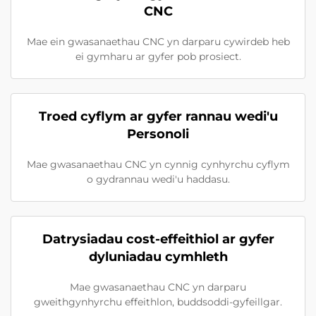
CNC
Mae ein gwasanaethau CNC yn darparu cywirdeb heb
ei gymharu ar gyfer pob prosiect.
Troed cyflym ar gyfer rannau wedi'u
Personoli
Mae gwasanaethau CNC yn cynnig cynhyrchu cyflym
o gydrannau wedi'u haddasu.
Datrysiadau cost-effeithiol ar gyfer
dyluniadau cymhleth
Mae gwasanaethau CNC yn darparu
gweithgynhyrchu effeithlon, buddsoddi-gyfeillgar.