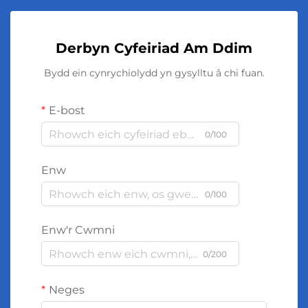
Derbyn Cyfeiriad Am Ddim
Bydd ein cynrychiolydd yn gysylltu â chi fuan.
E-bost
0/100
Enw
0/100
Enw'r Cwmni
0/200
Neges