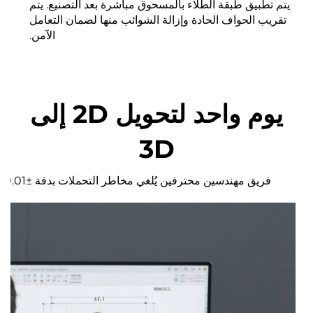
يتم تطبيق طبقة الطلاء بالمسحوق مباشرة بعد التصنيع. يتم
تقريب الحواف الحادة وإزالة الشوائب منها لضمان التعامل
مث
الآمن.
يوم واحد لتحويل 2D إلى
3D
فريق مهندسين محترفين يُلغي مخاطر التحملات بدقة ±0.01 مم للامتثال لمعايير GD&T. وحقق هياكل غير قابلة للتحقيق باستخدام مكونات ذات جدران رقيقة وهندسات معقدة