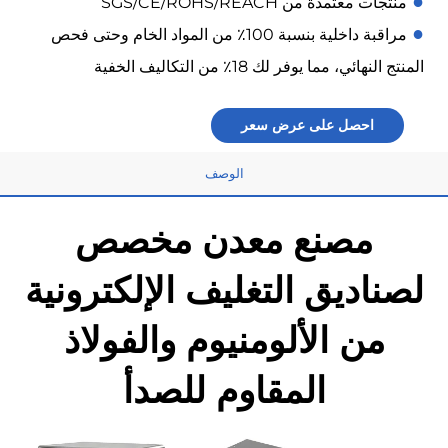
●
منتجات معتمدة من SGS/CE/ROHS/REACH
●
مراقبة داخلية بنسبة 100٪ من المواد الخام وحتى فحص
المنتج النهائي، مما يوفر لك 18٪ من التكاليف الخفية
احصل على عرض سعر
الوصف
مصنع معدن مخصص
لصناديق التغليف الإلكترونية
من الألومنيوم والفولاذ
المقاوم للصدأ