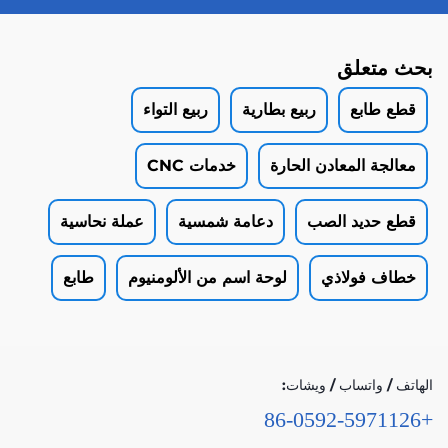
بحث متعلق
قطع طابع
ربيع بطارية
ربيع التواء
معالجة المعادن الحارة
خدمات CNC
قطع حديد الصب
دعامة شمسية
عملة نحاسية
خطاف فولاذي
لوحة اسم من الألومنيوم
طابع
الهاتف / واتساب / ويشات:
+86-0592-5971126