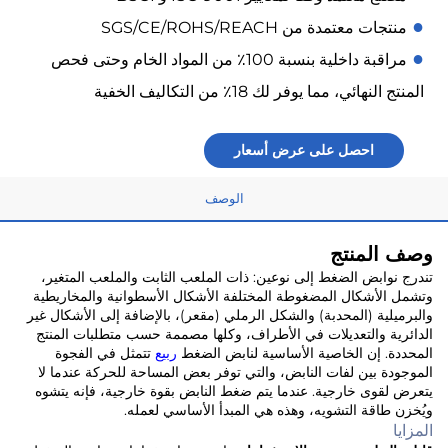
●
منتجات معتمدة من SGS/CE/ROHS/REACH
●
مراقبة داخلية بنسبة 100٪ من المواد الخام وحتى فحص
المنتج النهائي، مما يوفر لك 18٪ من التكاليف الخفية
احصل على عرض أسعار
الوصف
وصف المنتج
تندرج نوابض الضغط إلى نوعين: ذات الملعب الثابت والملعب المتغير،
وتشمل الأشكال المضغوطة المختلفة الأشكال الأسطوانية والمخاريطية
والبرميلية (المحدبة) والشكل الرملي (مقعر)، بالإضافة إلى الأشكال غير
الدائرية والتعديلات في الأطراف، وكلها مصممة حسب متطلبات المنتج
المحددة. إن الخاصية الأساسية لنابض الضغط
ربيع
تتمثل في الفجوة
الموجودة بين لفات النابض، والتي توفر بعض المساحة للحركة عندما لا
يتعرض لقوى خارجية. عندما يتم ضغط النابض بقوة خارجية، فإنه يتشوه
ويُخزن طاقة التشويه، وهذه هي المبدأ الأساسي لعمله.
المزايا