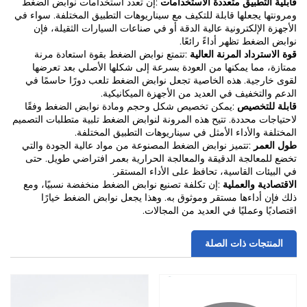
قابلية التطبيق متعددة الاستخدامات
:إن تعدد استخدامات نوابض الضغط
ومرونتها يجعلها قابلة للتكيف مع سيناريوهات التطبيق المختلفة. سواء في
الأجهزة الإلكترونية عالية الدقة أو في صناعات السيارات الثقيلة، فإن
نوابض الضغط تظهر أداءً رائعًا.
قوة الاسترداد المرنة العالية
:تتمتع نوابض الضغط بقوة استعادة مرنة
ممتازة، مما يمكنها من العودة بسرعة إلى شكلها الأصلي بعد تعرضها
لقوى خارجية. هذه الخاصية تجعل نوابض الضغط تلعب دورًا حاسمًا في
الدعم والتخفيف في العديد من الأجهزة الميكانيكية.
قابلة للتخصيص
:يمكن تخصيص شكل وحجم ومادة نوابض الضغط وفقًا
لاحتياجات محددة. تتيح هذه المرونة لنوابض الضغط تلبية متطلبات التصميم
المختلفة والأداء الأمثل في سيناريوهات التطبيق المختلفة.
طول العمر
:تتميز نوابض الضغط المصنوعة من مواد عالية الجودة والتي
تخضع للمعالجة الدقيقة والمعالجة الحرارية بعمر افتراضي طويل. حتى
في البيئات القاسية، تحافظ على الأداء المستقر.
الاقتصادية والعملية
:إن تكلفة تصنيع نوابض الضغط منخفضة نسبيًا، ومع
ذلك فإن أداءها مستقر وموثوق به. وهذا يجعل نوابض الضغط خيارًا
اقتصاديًا وعمليًا في العديد من المجالات.
المنتجات ذات الصلة