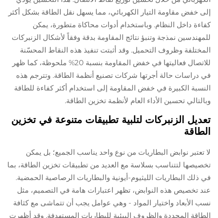
إلى خفض مقاومة التيار الكهربائي، مما يسهل نقل الطاقة بشكل أكثر
كفاءة داخل النظام. وباستخدام أدوات محاكاة متطورة، يمكن
للمهندسين نمذجة وتنبؤ نتائج المقاومة بدقة وفقاً لأشكال الزنبركات
المختلفة وظروف التحميل. وقد أثبتت تنفيذ هذه النقاط المحسّنة
للاتصال فعاليتها في خفض المقاومة بنسبة 20% ملحوظة، كما ظهر
في دراسات حالة أجرتها شركات تصنيع أنظمة الطاقة. وتترجم هذه
النسبة الكبيرة في خفض المقاومة إلى استخدام أكثر كفاءة للطاقة
وبالتالي تحسين الأداء العام لأنظمة تخزين الطاقة.
تعديل الزنبركات لتلبية تطبيقات متنوعة في تخزين
الطاقة
لا تعتبر نوابض البطاريات من نوع واحد يناسب الجميع؛ بل يمكن
تخصيصها لتتناسب بسلاسة مع العديد من تطبيقات تخزين الطاقة، بما
في ذلك البطاريات الليثيوم-أيونية والبطاريات الرصاصية الحمضية.
عند تخصيص هذه النوابض، تظهر اعتبارات هامة في التصميم، مثل
نسب الأبعاد واختيار المواد - وهي عوامل يجب أن تتماشى مع كثافة
الطاقة المحددة والظروف البيئية للبطاريات المستهدفة. وقد أظهرت