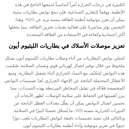
الكبيرة في درجات الحرارة أمراً أساسياً لدمجها الناجح في هذه
الأنظمة. ووفقاً للتقارير الصناعية، فإن دمج نوابض بطاريات متينة
يمكن أن يعزز موثوقية أنظمة الطاقة بنسبة تزيد عن 20%. وهذا
التحسن يؤثر مباشرةً على فعالية تقنيات تخزين الطاقة، مما يجعلها
أكثر اعتمادية وكفاءة في الاستفادة من الطاقة المتجددة.
تعزيز موصلات الأسلاك في بطاريات الليثيوم أيون
تُحسّن نوابض البطاريات من أداء وصلات بطاريات الليثيوم أيون بشكل
ملحوظ من خلال توفير اتصال كهربائي قوي وضمان السلامة. صُمّمت
هذه النوابض لتتكيّف مع التمدّد الحراري أثناء تشغيل البطارية، ومنع
الأعطال المحتملة الناتجة عن الإجهاد الحراري. تُعدّ تصميمات النوابض
المخصصة فعّالة في تقليل المخاطر المرتبطة بهذه التمددات، مما
يبرز أهميتها في الحفاظ على سلامة الوصلات. تُظهر الأبحاث أن
تحسين اتصال النوابض يمكن أن يقلّل معدلات العطل الناتجة عن
الدورات الحرارية بنسبة 15%، ما يُسجّل تحسنًا كبيرًا في السلامة.
وبالتالي فإن تنفيذ تصميمات دقيقة لنوابض البطاريات يلعب دورًا
حيويًا في تعزيز موثوقية وأداء أنظمة بطاريات الليثيوم أيون.