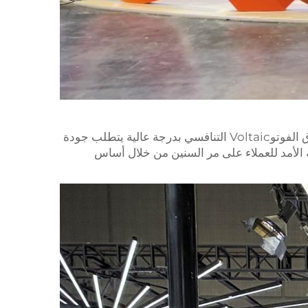
مع وجود 20 عامًا من الخبرة في شراء ملحقات الأقواس الرئيسية (الكوابح، الأقواس، السكك، الموصلات)، نعلم أن السوق الفوتوVoltaic التنافسي بدرجة عالية يتطلب جودة
ياجات العملاء. تمكنت Tongcheng Jianhui من كسب الثقة طويلة الأمد للعملاء على مر السنين من خلال أساس