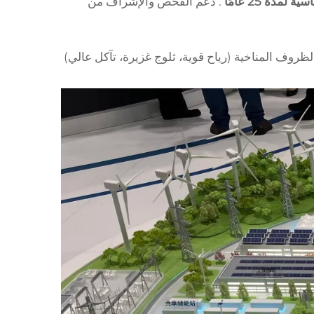
دة 25 عامًا
. دعم الفحص والإشراف من
ظروف المناخية (رياح قوية، ثلوج غزيرة، تآكل عالي)