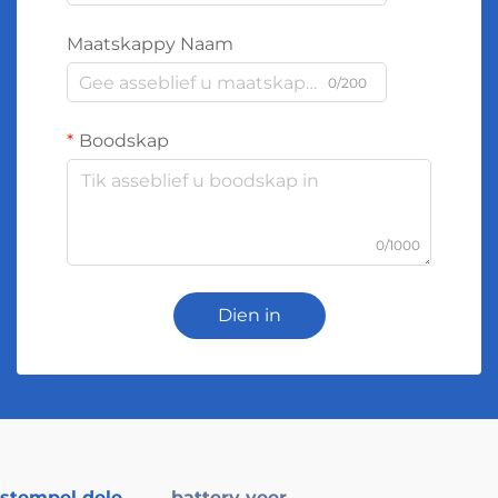
Maatskappy Naam
0/200
Boodskap
0/1000
Dien in
stempel dele
battery veer