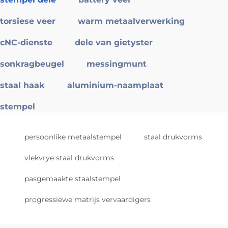
torsiese veer
warm metaalverwerking
cNC-dienste
dele van gietyster
sonkragbeugel
messingmunt
staal haak
aluminium-naamplaat
stempel
persoonlike metaalstempel
staal drukvorms
vlekvrye staal drukvorms
pasgemaakte staalstempel
progressiewe matrijs vervaardigers