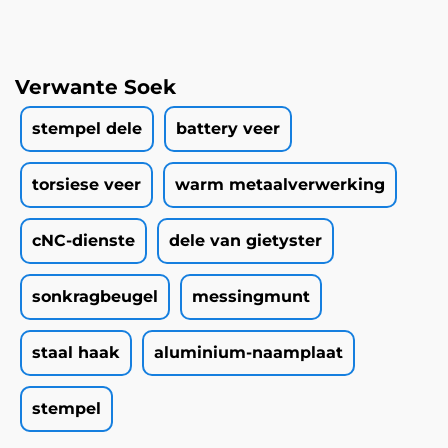
Verwante Soek
stempel dele
battery veer
torsiese veer
warm metaalverwerking
cNC-dienste
dele van gietyster
sonkragbeugel
messingmunt
staal haak
aluminium-naamplaat
stempel