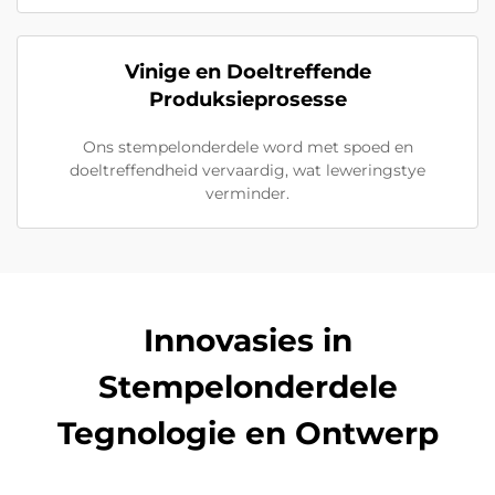
Vinige en Doeltreffende
Produksieprosesse
Ons stempelonderdele word met spoed en
doeltreffendheid vervaardig, wat leweringstye
verminder.
Innovasies in
Stempelonderdele
Tegnologie en Ontwerp