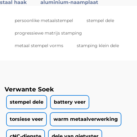
staal haak
aluminium-naamplaat
persoonlike metaalstempel
stempel dele
progressiewe matrijs stamping
metaal stempel vorms
stamping klein dele
Verwante Soek
stempel dele
battery veer
torsiese veer
warm metaalverwerking
cNC-dienste
dele van gietyster