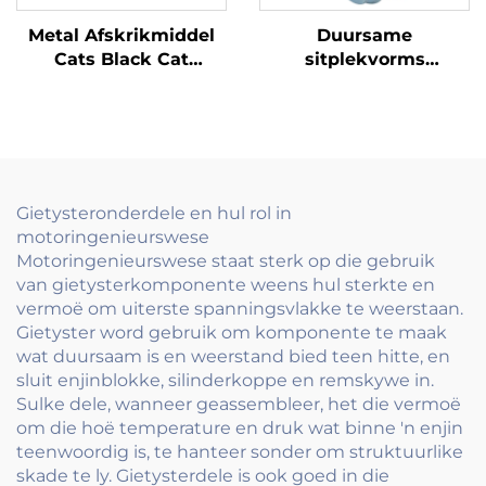
Metal Afskrikmiddel
Duursame
Cats Black Cat
sitplekvorms
Silhouette met
Hoogwaardige
reflektiewe marmer oë
ophangvorms vir
stoele en motor
sitplekke
Gietysteronderdele en hul rol in
motoringenieurswese
Motoringenieurswese staat sterk op die gebruik
van gietysterkomponente weens hul sterkte en
vermoë om uiterste spanningsvlakke te weerstaan.
Gietyster word gebruik om komponente te maak
wat duursaam is en weerstand bied teen hitte, en
sluit enjinblokke, silinderkoppe en remskywe in.
Sulke dele, wanneer geassembleer, het die vermoë
om die hoë temperature en druk wat binne 'n enjin
teenwoordig is, te hanteer sonder om struktuurlike
skade te ly. Gietysterdele is ook goed in die