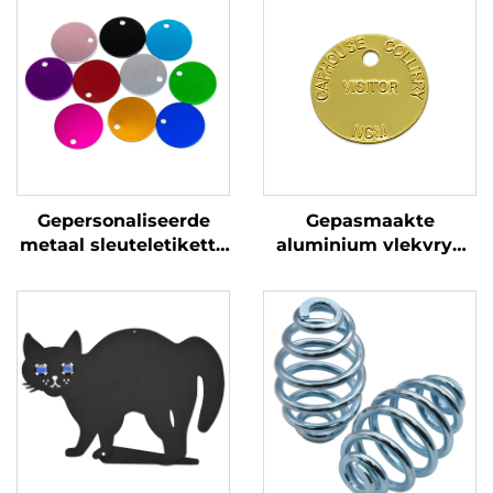
Gepersonaliseerde
Gepasmaakte
metaal sleuteletikette
aluminium vlekvrye
Vlekvrye staal
staal of koper aanvaar
stempel leë etikette
gegraveerde honde-ID-
met pasgemaakte
naamplaatjies
graveerlogo