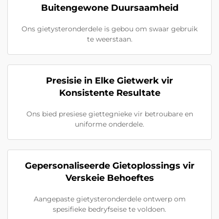
Buitengewone Duursaamheid
Ons gietysteronderdele is gebou om swaar gebruik
te weerstaan.
Presisie in Elke Gietwerk vir
Konsistente Resultate
Ons bied presiese giettegnieke vir betroubare en
uniforme onderdele.
Gepersonaliseerde Gietoplossings vir
Verskeie Behoeftes
Aangepaste gietysteronderdele ontwerp om
spesifieke bedryfseise te voldoen.