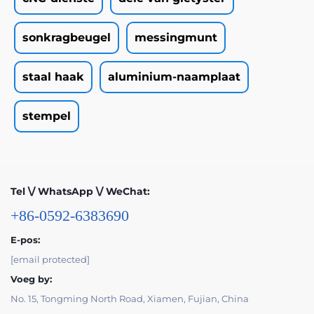
sonkragbeugel
messingmunt
staal haak
aluminium-naamplaat
stempel
Tel \/ WhatsApp \/ WeChat:
+86-0592-6383690
E-pos:
[email protected]
Voeg by:
No. 15, Tongming North Road, Xiamen, Fujian, China