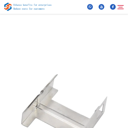
Oor Ons
Soek
Produkte
Nuus
FAQ
Video
Kontak Ons