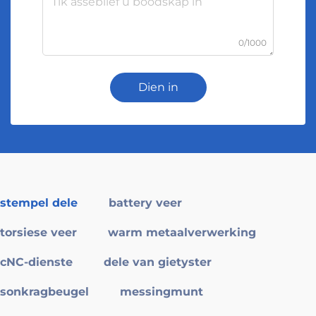
0/1000
Dien in
stempel dele
battery veer
torsiese veer
warm metaalverwerking
cNC-dienste
dele van gietyster
sonkragbeugel
messingmunt