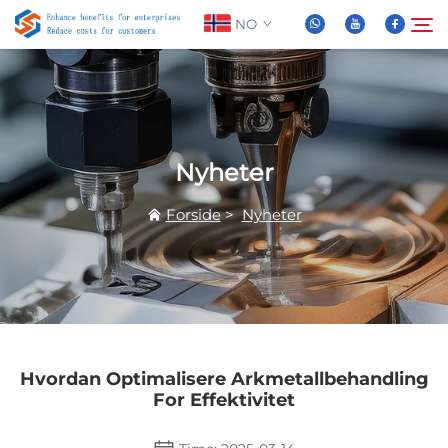
NO
Om oss
Søk
Nyheter
Produkter
Forside
>
Nyheter
Nyheter
FAQ
Video
Hvordan Optimalisere Arkmetallbehandling
For Effektivitet
Kontakt Oss