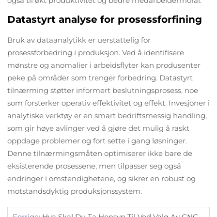
også til økt produktivitet og bedre medarbeidermoral.
Datastyrt analyse for prosessforfining
Bruk av dataanalytikk er uerstattelig for
prosessforbedring i produksjon. Ved å identifisere
mønstre og anomalier i arbeidsflyter kan produsenter
peke på områder som trenger forbedring. Datastyrt
tilnærming støtter informert beslutningsprosess, noe
som forsterker operativ effektivitet og effekt. Invesjoner i
analytiske verktøy er en smart bedriftsmessig handling,
som gir høye avlinger ved å gjøre det mulig å raskt
oppdage problemer og fort sette i gang løsninger.
Denne tilnærmingsmåten optimiserer ikke bare de
eksisterende prosessene, men tilpasser seg også
endringer i omstendighetene, og sikrer en robust og
motstandsdyktig produksjonssystem.
Forrige:
Hva Skal Du Ta Hensyn Til Ved Valg Av CNC-Tjenester?