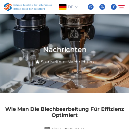
DE
Über Uns
Suche
Nachrichten
Produkte
Startseite
>
Nachrichten
Nachrichten
FAQ
Video
Wie Man Die Blechbearbeitung Für Effizienz
Optimiert
Kontaktieren Sie Uns