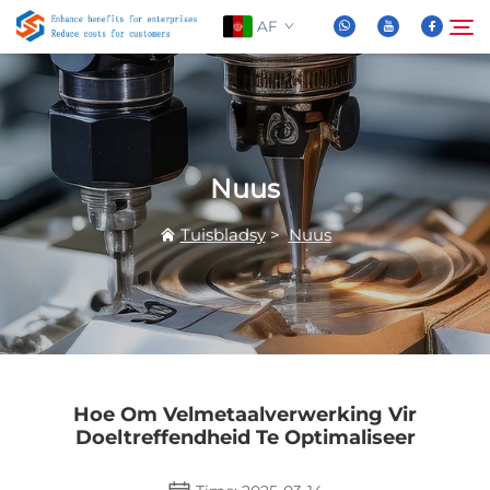
AF
Oor Ons
Soek
Nuus
Produkte
Tuisbladsy
>
Nuus
Nuus
FAQ
Video
Hoe Om Velmetaalverwerking Vir
Doeltreffendheid Te Optimaliseer
Kontak Ons