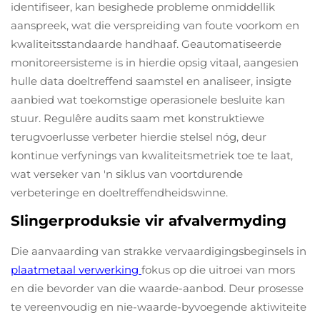
identifiseer, kan besighede probleme onmiddellik
aanspreek, wat die verspreiding van foute voorkom en
kwaliteitsstandaarde handhaaf. Geautomatiseerde
monitoreersisteme is in hierdie opsig vitaal, aangesien
hulle data doeltreffend saamstel en analiseer, insigte
aanbied wat toekomstige operasionele besluite kan
stuur. Regulêre audits saam met konstruktiewe
terugvoerlusse verbeter hierdie stelsel nóg, deur
kontinue verfynings van kwaliteitsmetriek toe te laat,
wat verseker van 'n siklus van voortdurende
verbeteringe en doeltreffendheidswinne.
Slingerproduksie vir afvalvermyding
Die aanvaarding van strakke vervaardigingsbeginsels in
plaatmetaal verwerking
fokus op die uitroei van mors
en die bevorder van die waarde-aanbod. Deur prosesse
te vereenvoudig en nie-waarde-byvoegende aktiwiteite