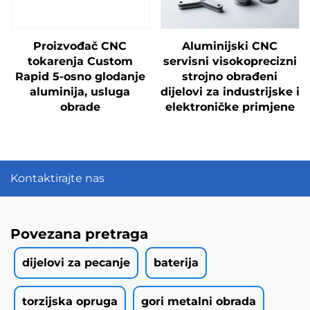
Proizvođač CNC
Aluminijski CNC
tokarenja Custom
servisni visokoprecizni
Rapid 5-osno glodanje
strojno obrađeni
aluminija, usluga
dijelovi za industrijske i
obrade
elektroničke primjene
Kontaktirajte nas
Povezana pretraga
dijelovi za pecanje
baterija
torzijska opruga
gori metalni obrada