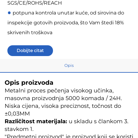
SGS/CE/ROHS/REACH
●
potpuna kontrola unutar kuće, od sirovina do
inspekcije gotovih proizvoda, što Vam štedi 18%
skrivenih troškova
Dobijte citat
Opis
Opis proizvoda
Metalni proces pečenja visokog učinka,
masovna proizvodnja 5000 komada / 24H.
Niska cijena, visoka preciznost, točnost do
±0,03MM
Različitost materijala:
u skladu s člankom 3.
stavkom 1.
"Predmetni proizvod" je proizvod koji se koristi