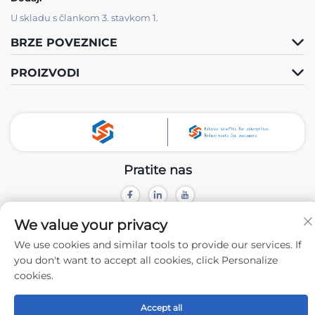
U skladu s člankom 3. stavkom 1.
BRZE POVEZNICE
PROIZVODI
Pratite nas
Autorsko pravo © 2024 Xiamen Tongchengjianhui Industry & Trade
We value your privacy
Co., Ltd. -
Politika privatnosti
We use cookies and similar tools to provide our services. If
you don't want to accept all cookies, click Personalize
cookies.
Accept all