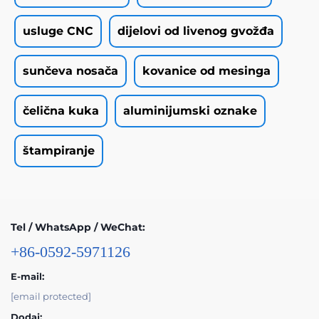
usluge CNC
dijelovi od livenog gvožđa
sunčeva nosača
kovanice od mesinga
čelična kuka
aluminijumski oznake
štampiranje
Tel / WhatsApp / WeChat:
+86-0592-5971126
E-mail:
[email protected]
Dodaj: