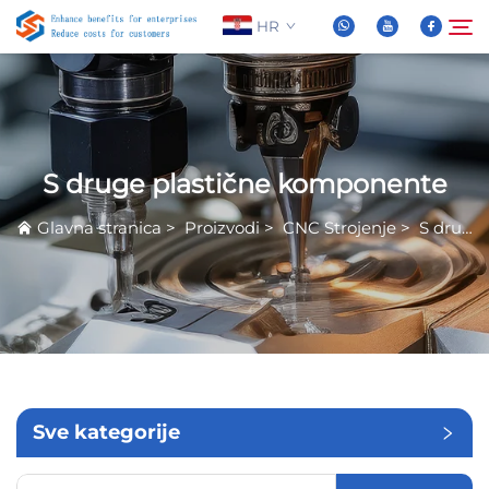
HR
O nama
Pretraživanje
S druge plastične komponente
Proizvodi
Glavna stranica
>
Proizvodi
>
CNC Strojenje
>
S druge plastične komponente
Novice
Često Postavljana Pitanja
Video
Sve kategorije
Kontaktiraj nas