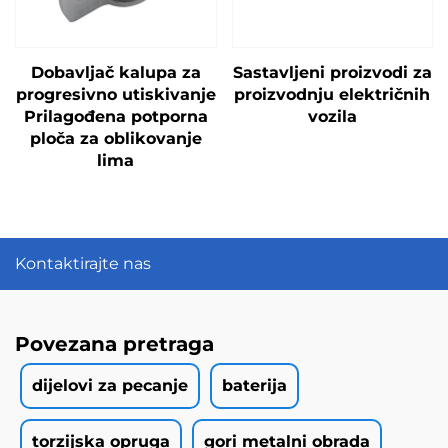
Dobavljač kalupa za
Sastavljeni proizvodi za
progresivno utiskivanje
proizvodnju električnih
Prilagođena potporna
vozila
ploča za oblikovanje
lima
Kontaktirajte nas
Povezana pretraga
dijelovi za pecanje
baterija
torzijska opruga
gori metalni obrada