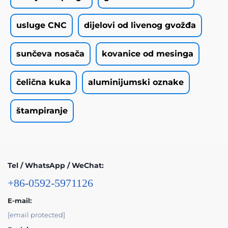
usluge CNC
dijelovi od livenog gvožđa
sunčeva nosača
kovanice od mesinga
čelična kuka
aluminijumski oznake
štampiranje
Tel / WhatsApp / WeChat:
+86-0592-5971126
E-mail:
[email protected]