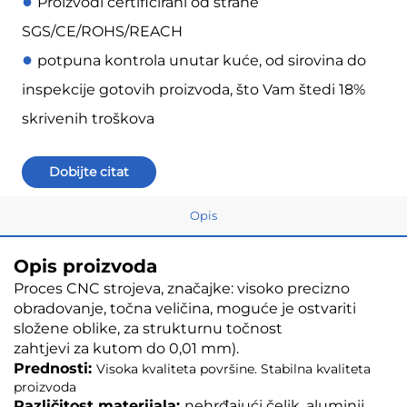
●
Proizvodi certificirani od strane
SGS/CE/ROHS/REACH
●
potpuna kontrola unutar kuće, od sirovina do
inspekcije gotovih proizvoda, što Vam štedi 18%
skrivenih troškova
Dobijte citat
Opis
Opis proizvoda
Proces CNC strojeva, značajke: visoko precizno
obradovanje, točna veličina, moguće je ostvariti
složene oblike, za strukturnu točnost
zahtjevi za kutom do 0,01 mm).
Prednosti:
Visoka kvaliteta površine. Stabilna kvaliteta
proizvoda
Različitost materijala:
nehrđajući čelik, aluminij,