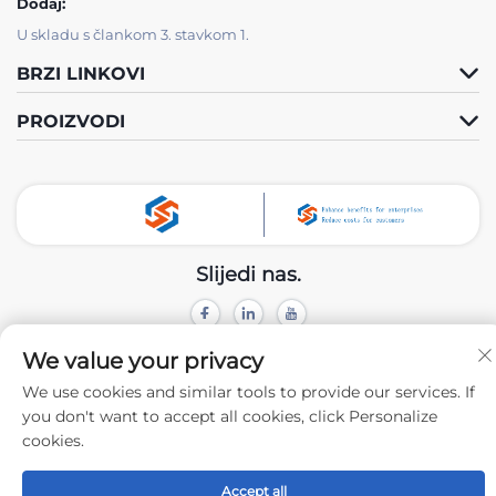
Dodaj:
U skladu s člankom 3. stavkom 1.
BRZI LINKOVI
PROIZVODI
Slijedi nas.
Autorsko pravo © 2024 Xiamen Tongchengjianhui Industry & Trade
We value your privacy
Co., Ltd. -
Politika privatnosti
We use cookies and similar tools to provide our services. If
you don't want to accept all cookies, click Personalize
cookies.
Accept all