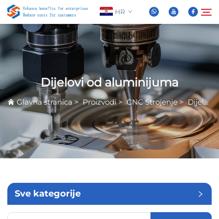
HR
O nama
Pretraživanje
Dijelovi od aluminijuma
Proizvodi
Glavna stranica
>
Proizvodi
>
CNC Strojenje
>
Dijelovi od aluminijuma
Novice
Često Postavljana Pitanja
Video
Sve kategorije
Kontaktiraj nas