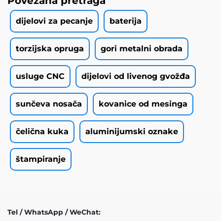
Povezana pretraga
dijelovi za pecanje
baterija
torzijska opruga
gori metalni obrada
usluge CNC
dijelovi od livenog gvožđa
sunčeva nosača
kovanice od mesinga
čelična kuka
aluminijumski oznake
štampiranje
Tel / WhatsApp / WeChat: