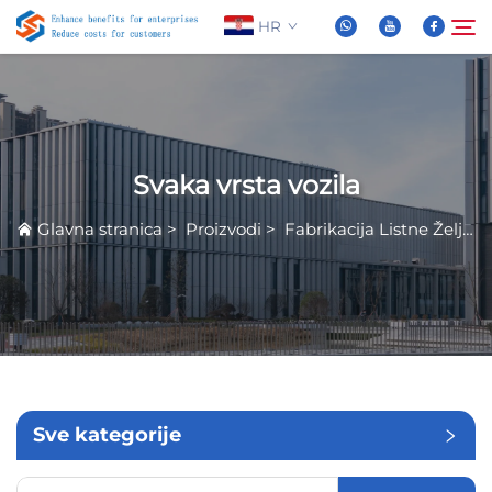
HR
O nama
Pretraživanje
Svaka vrsta vozila
Proizvodi
Glavna stranica
>
Proizvodi
>
Fabrikacija Listne Željeze
Novice
Često Postavljana Pitanja
Video
Sve kategorije
Kontaktiraj nas