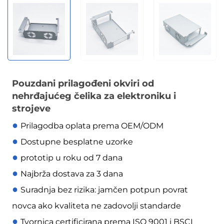
Pouzdani prilagođeni okviri od
nehrđajućeg čelika za elektroniku i
strojeve
●
Prilagodba oplata prema OEM/ODM
●
Dostupne besplatne uzorke
●
prototip u roku od 7 dana
●
Najbrža dostava za 3 dana
●
Suradnja bez rizika: jamčen potpun povrat
novca ako kvaliteta ne zadovolji standarde
●
Tvornica certificirana prema ISO 9001 i BSCI