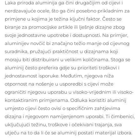
Laka priroda aluminija ga čini drugačijim od cijevi i
nerdzavajuće ocele, što ga čini posebno prikladnim za
primjene u kojima je težina ključni faktor. Često se
biranje za promocijske artikle ili lješnje dizajne zbog
svoje jednostavne upotrebe i dostupnosti. Na primjer,
aluminijev novčić bi značajno težio manje od cijevnog
suradnika, pružajući praktičnost u dizajnama koji
moraju biti distribuirani u velikim količinama. Stoga se
aluminij često preferira gdje su prioriteti troškovi i
jednostavnost isporuke. Međutim, njegova niža
otpornost na nošenje u usporedbi s cijevi može
ograničiti njegovu uporabu u visoko-vrijednim ili visoko-
kontaktiranim primjenama. Odluka koristiti aluminij
umjesto cijevi često ovisi o specifičnim zahtjevima
dizajna i njegovom namijenjenom uporabi. Ti čimbenici,
uključujući težinu, troškove i očekivani trajanja, sva
utječu na to da li će se aluminij postati materijal izbora.