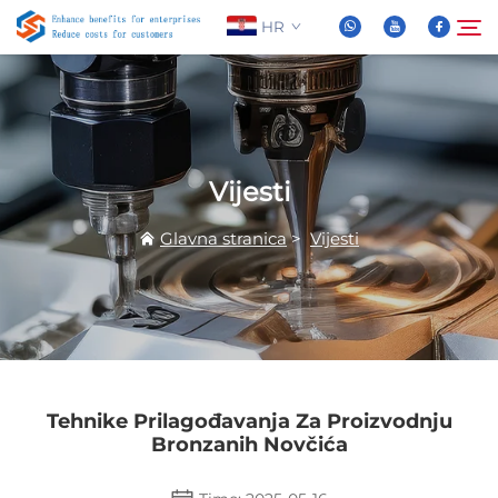
HR
O nama
Pretraživanje
Vijesti
Proizvodi
Glavna stranica
>
Vijesti
Novice
Često Postavljana Pitanja
Video
Tehnike Prilagođavanja Za Proizvodnju
Bronzanih Novčića
Kontaktiraj nas