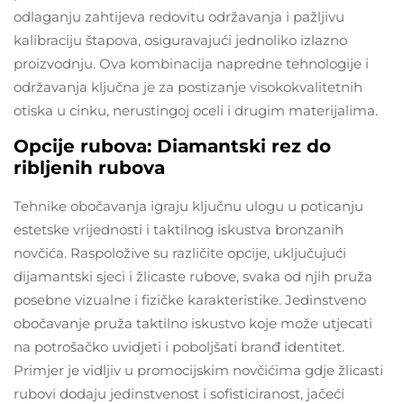
odlaganju zahtijeva redovitu održavanja i pažljivu
kalibraciju štapova, osiguravajući jednoliko izlazno
proizvodnju. Ova kombinacija napredne tehnologije i
održavanja ključna je za postizanje visokokvalitetnih
otiska u cinku, nerustingoj oceli i drugim materijalima.
Opcije rubova: Diamantski rez do
ribljenih rubova
Tehnike obočavanja igraju ključnu ulogu u poticanju
estetske vrijednosti i taktilnog iskustva bronzanih
novčića. Raspoložive su različite opcije, uključujući
dijamantski sjeci i žlicaste rubove, svaka od njih pruža
posebne vizualne i fizičke karakteristike. Jedinstveno
obočavanje pruža taktilno iskustvo koje može utjecati
na potrošačko uvidjeti i poboljšati branđ identitet.
Primjer je vidljiv u promocijskim novčićima gdje žlicasti
rubovi dodaju jedinstvenost i sofisticiranost, jačeći