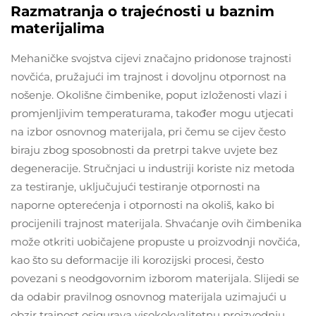
Razmatranja o trajećnosti u baznim
materijalima
Mehaničke svojstva cijevi značajno pridonose trajnosti
novčića, pružajući im trajnost i dovoljnu otpornost na
nošenje. Okolišne čimbenike, poput izloženosti vlazi i
promjenljivim temperaturama, također mogu utjecati
na izbor osnovnog materijala, pri čemu se cijev često
biraju zbog sposobnosti da pretrpi takve uvjete bez
degeneracije. Stručnjaci u industriji koriste niz metoda
za testiranje, uključujući testiranje otpornosti na
naporne opterećenja i otpornosti na okoliš, kako bi
procijenili trajnost materijala. Shvaćanje ovih čimbenika
može otkriti uobičajene propuste u proizvodnji novčića,
kao što su deformacije ili korozijski procesi, često
povezani s neodgovornim izborom materijala. Slijedi se
da odabir pravilnog osnovnog materijala uzimajući u
obzir trajnost osigurava visokokvalitetnu proizvodnju