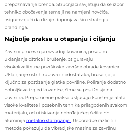
prepoznavanje brenda. Stručnjaci savjetuju da se izbor
tehniko obočavanja temelji na namjeni novčića,
osiguravajući da dizajn dopunjava širu strategiju
brandinga.
Najbolje prakse u otapanju i ciljanju
Završni proces u proizvodnji kovanica, posebno
uklanjanje oštrica i brušenje, osiguravaju
visokokvalitetne površinske završne obrade kovanica.
Uklanjanje oštrih rubova i nedostataka, brušenje je
ključno za postizanje glatke površine. Poliranje dodatno
poboljšava izgled kovanice, čime se postiže sjajna
površina. Preporučene prakse uključuju korištenje alata
visoke kvalitete i posebnih tehnika prilagođenih svakom
materijalu, od utiskivanja nehrđajućeg čelika do
aluminija
metalno štampanje
. Usporedbe različitih
metoda pokazuju da vibracijske mašine za završnu