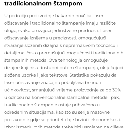
tradiicionalnom štampom
U području proizvodnje bakarnih novčića, laser
očiscavanje i tradiicionalno štampanje imaju različite
uloge, svako pružajući jedinstvene prednosti. Laser
očiscavanje iznijema u preciznosti, omogućujući
stvaranje složenih dizajna s nepremašivom točnošću i
detaljima, često premašujući mogućnosti tradiicionalnih
štampalnih metoda. Ova tehnologija omogućuje
dizajne koji nisu dostupni putem štampanja, uključujući
složene uzorke i jake tekstove. Statistike pokazuju da
laser očiscavanje značajno poboljšava brzinu i
učinkovitost, smanjujući vrijeme proizvodnje za do 30%
u odnosu na konvencionalne štampalne metode. Ipak,
tradiicionalno štampanje ostaje prihvaćeno u
određenim situacijama, kao što su serije masovne
proizvodnje gdje se prioritet daje brzini i ekonomskosti.
Izbor između ovih metoda treba biti usmjeren na ciljeve