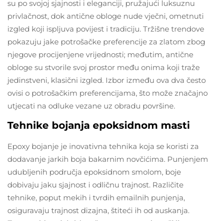
su po svojoj sjajnosti i eleganciji, pružajući luksuznu
privlačnost, dok antične obloge nude vječni, ometnuti
izgled koji ispljuva povijest i tradiciju. Tržišne trendove
pokazuju jake potrošačke preferencije za zlatom zbog
njegove procijenjene vrijednosti; međutim, antične
obloge su stvorile svoj prostor među onima koji traže
jedinstveni, klasični izgled. Izbor između ova dva često
ovisi o potrošačkim preferencijama, što može značajno
utjecati na odluke vezane uz obradu površine.
Tehnike bojanja epoksidnom masti
Epoxy bojanje je inovativna tehnika koja se koristi za
dodavanje jarkih boja bakarnim novčićima. Punjenjem
udubljenih područja epoksidnom smolom, boje
dobivaju jaku sjajnost i odličnu trajnost. Različite
tehnike, poput mekih i tvrdih emailnih punjenja,
osiguravaju trajnost dizajna, štiteći ih od auskanja.