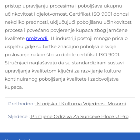
pristup upravljanju procesima i poboljšava ukupnu
učinkovitost i djelotvornost. Certifikat ISO 9001 donosi
nekoliko prednosti, uključujući poboljšanu učinkovitost
procesa i povećano povjerenje kupaca zbog jamčene
kvalitete
proizvodi
. U industriji postoji mnogo priča o
uspjehu gdje su tvrtke značajno poboljšale svoje
poslovanje nakon što su dobile certifikat ISO 9001.
Stručnjaci naglašavaju da su standardizirani sustavi
upravljanja kvalitetom ključni za razvijanje kulture
kontinuiranog poboljšanja kvalitete i zadovoljstva
kupaca.
Prethodno :
Istorijska I Kulturna Vrijednost Mosornih Novčića
Sljedeće :
Primjene Održiva Za Sunčeve Ploče U Projektima Obnovljivih Izvora Energije