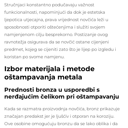
Stručnjaci konstantno podučavaju važnost
funkcionalnosti, napominjući da dok je estetska
ljepotica utjecajna, prava vrijednost novčića leži u
sposobnosti otporiti oštećenjima i služiti svojem
namjenjenom cilju besprekorno. Postizanje ovog
ravnotežja osigurava da se novčić ostane cijenjeni
predmet, kojeg se cijeniti zato što je lijep po izgledu i
koristan po svome namjenu.
Izbor materijala i metode
oštampavanja metala
Prednosti bronza u usporedbi s
nerđajućim čelikom pri oštampavanju
Kada se razmatra proizvodnja novčića, bronz prikazuje
značajan predakst jer je ljušćiv i otporan na koroziju.
Ove osobine omogućuju bronzu da se lako oblika i da