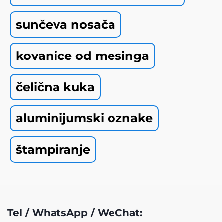
sunčeva nosača
kovanice od mesinga
čelična kuka
aluminijumski oznake
štampiranje
Tel / WhatsApp / WeChat: