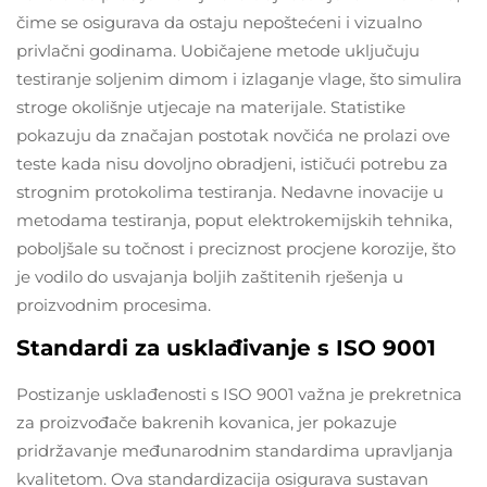
čime se osigurava da ostaju nepoštećeni i vizualno
privlačni godinama. Uobičajene metode uključuju
testiranje soljenim dimom i izlaganje vlage, što simulira
stroge okolišnje utjecaje na materijale. Statistike
pokazuju da značajan postotak novčića ne prolazi ove
teste kada nisu dovoljno obradjeni, ističući potrebu za
strognim protokolima testiranja. Nedavne inovacije u
metodama testiranja, poput elektrokemijskih tehnika,
poboljšale su točnost i preciznost procjene korozije, što
je vodilo do usvajanja boljih zaštitenih rješenja u
proizvodnim procesima.
Standardi za usklađivanje s ISO 9001
Postizanje usklađenosti s ISO 9001 važna je prekretnica
za proizvođače bakrenih kovanica, jer pokazuje
pridržavanje međunarodnim standardima upravljanja
kvalitetom. Ova standardizacija osigurava sustavan