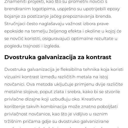
Znameniti projekti, kao što su prometni novčići s
brendiranim logotipima, uspješno su upotrijebili epoxy
bojanje za postizanje jačeg prepoznavanja brenda.
Stručnjaci često naglašavaju važnost izbora prave
epokside na temelju željenog efekta i okoline u kojoj će
se novčić koristiti, osiguravajući optimalne rezultate u
pogledu trajnosti i izgleda.
Dvostruka galvanizacija za kontrast
Dvostruka galvanizacija je fleksibilna tehnika koja koristi
vizualni kontrast između različitih metala na istoj
novčanici. Ova metoda uključuje primjenu dvije različite
metalne slojeve, poput zlata i srebra, kako bi se stvorile
privlačne dizajne koji uzbuđuju oko. Kreativno
korištenje takvih kombinacija može znatno poboljšati
privlačnost novčanice, kao što je vidljivo u raznim
tržišnim pričama gdje su dvostruko galvanizirane