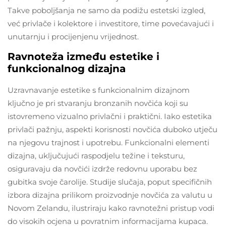
Takve poboljšanja ne samo da podižu estetski izgled,
već privlače i kolektore i investitore, time povećavajući i
unutarnju i procijenjenu vrijednost.
Ravnoteža između estetike i
funkcionalnog dizajna
Uzravnavanje estetike s funkcionalnim dizajnom
ključno je pri stvaranju bronzanih novčića koji su
istovremeno vizualno privlačni i praktični. Iako estetika
privlači pažnju, aspekti korisnosti novčića duboko utječu
na njegovu trajnost i upotrebu. Funkcionalni elementi
dizajna, uključujući raspodjelu težine i teksturu,
osiguravaju da novčići izdrže redovnu uporabu bez
gubitka svoje čarolije. Studije slučaja, poput specifičnih
izbora dizajna prilikom proizvodnje novčića za valutu u
Novom Zelandu, ilustriraju kako ravnotežni pristup vodi
do visokih ocjena u povratnim informacijama kupaca.