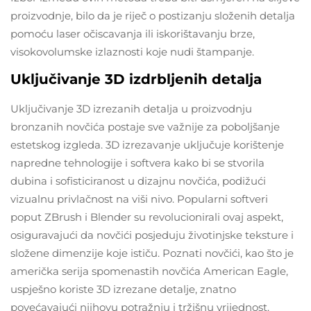
proizvodnje, bilo da je riječ o postizanju složenih detalja
pomoću laser očiscavanja ili iskorištavanju brze,
visokovolumske izlaznosti koje nudi štampanje.
Uključivanje 3D izdrbljenih detalja
Uključivanje 3D izrezanih detalja u proizvodnju
bronzanih novčića postaje sve važnije za poboljšanje
estetskog izgleda. 3D izrezavanje uključuje korištenje
napredne tehnologije i softvera kako bi se stvorila
dubina i sofisticiranost u dizajnu novčića, podižući
vizualnu privlačnost na viši nivo. Popularni softveri
poput ZBrush i Blender su revolucionirali ovaj aspekt,
osiguravajući da novčići posjeduju životinjske teksture i
složene dimenzije koje ističu. Poznati novčići, kao što je
američka serija spomenastih novčića American Eagle,
uspješno koriste 3D izrezane detalje, znatno
povećavajući njihovu potražnju i tržišnu vrijednost.