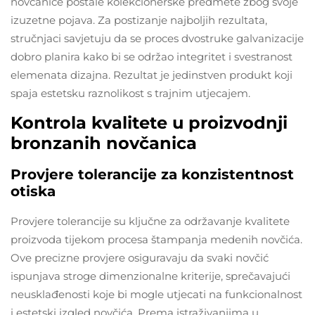
novčanice postale kolekcionerske predmete zbog svoje
izuzetne pojava. Za postizanje najboljih rezultata,
stručnjaci savjetuju da se proces dvostruke galvanizacije
dobro planira kako bi se održao integritet i svestranost
elemenata dizajna. Rezultat je jedinstven produkt koji
spaja estetsku raznolikost s trajnim utjecajem.
Kontrola kvalitete u proizvodnji
bronzanih novčanica
Provjere tolerancije za konzistentnost
otiska
Provjere tolerancije su ključne za održavanje kvalitete
proizvoda tijekom procesa štampanja medenih novčića.
Ove precizne provjere osiguravaju da svaki novčić
ispunjava stroge dimenzionalne kriterije, sprečavajući
neusklađenosti koje bi mogle utjecati na funkcionalnost
i estetski izgled novčića. Prema istraživanjima u