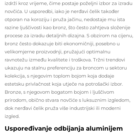
izdrži kroz vrijeme, čime postaje poželjni izbor za izradu
novčića. U usporedbi, iako je nerđavi čelik također
otporan na koroziju i pruža jačinu, nedostaje mu ista
razine ljuščivosti kao bronz, što često zahtjeva složenije
procese za izradu detaljnih dizajna. S obzirom na cijenu,
bronz često dokazuje biti ekonomičniji, posebno u
velikomjerne proizvodnji, pružajući optimalnu
ravnotežu između kvalitete i troškova. Tržni trendovi
ukazuju na stalnu preferenciju za broncom u sektoru
kolekcija, s njegovim toplom bojom koja dodaje
estetsku privlačnost koja utječe na potrošački izbor.
Bronze, s njegovom bogatom bojom i ljuščivom
prirodom, obično stvara novčiće s luksuznim izgledom,
dok nerđavi čelik pruža više industrijski ili moderni
izgled.
Uspoređivanje odbijanja aluminijem