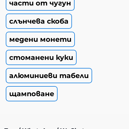
части от чугун
слънчева скоба
медени монети
стоманени куки
алюминиеви табели
щамповане