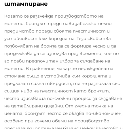
штампиране
Когато се разглежда производството на
монети, бронзът представя забележително
предимство поради своята пластичност и
устойчивост към корозията. Тези свойства
позволяват на бронза да се формира лесно и да
продължава да се използва през времето, което
го прави предпочитан избор за създаване на
монети. В сравнение, макар че неръждейната
стомана също е устойчива към корозията и
предлагат силна твърдост, тя не разполага със
същия ниво на пластичност като бронзът,
често изискваща по-сложни процеси за създаване
на детайлирани дизайни. От гледна точка на
цената, бронзът често се оказва по-икономичен,
особено при големи обеми на производство,
предлагайки оптимален баланс между качество и