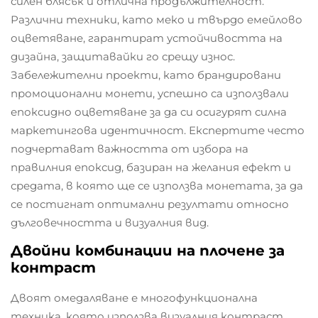
силен блясък и отлична продължителност.
Различни техники, като меко и твърдо емейлово
оцветяване, гарантират устойчивостта на
дизайна, защитавайки го срещу износ.
Забележителни проекти, като брандировани
промоционални монети, успешно са използвали
епоксидно оцветяване за да си осигурят силна
маркетингова идентичност. Експертите често
подчертават важността от избора на
правилния епоксид, базиран на желания ефект и
средата, в която ще се използва монетата, за да
се постигнат оптимални резултати относно
дълговечността и визуалния вид.
Двойни комбинации на плочене за
контраст
Двоят омедаляване е многофункционална
техника, която използва визуалния контраст