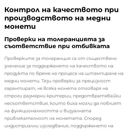
Контрол на качеството при
производството на медни
монети
Проверки на толеранцията за
съответствие при отбивката
Проверките за толеранция са от съществено
значение за поддържането на качеството на
продукта по време на процеса на штампиране на
медни монети. Тези проверки за прецизност
гарантират, че всяка монета отговаря на
строги размерни критерии, предотвратявайки
несъответствия, които биха могли да повлият
на функционалността и визуалната
привлекателност на монетата. Според
индустриални изследвания, поддържането на