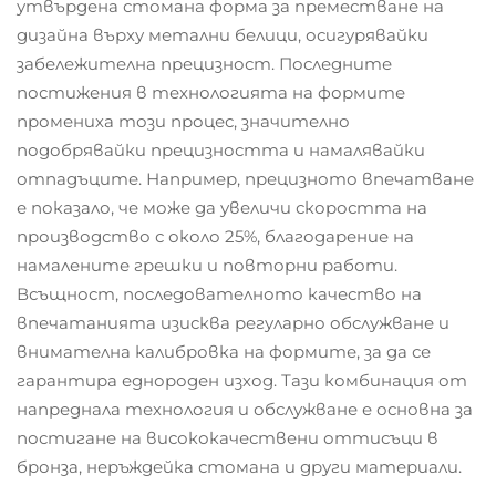
утвърдена стомана форма за преместване на
дизайна върху метални белици, осигурявайки
забележителна прецизност. Последните
постижения в технологията на формите
промениха този процес, значително
подобрявайки прецизността и намалявайки
отпадъците. Например, прецизното впечатване
е показало, че може да увеличи скоростта на
производство с около 25%, благодарение на
намалените грешки и повторни работи.
Всъщност, последователното качество на
впечатанията изисква регуларно обслужване и
внимателна калибровка на формите, за да се
гарантира еднороден изход. Тази комбинация от
напреднала технология и обслужване е основна за
постигане на висококачествени оттисъци в
бронза, неръждейка стомана и други материали.