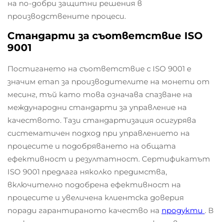
на по-добри защитни решения в
производствените процеси.
Стандарти за съответствие ISO
9001
Постигането на съответствие с ISO 9001 е
значим етап за производителите на монети от
месинг, тъй като това означава спазване на
международни стандарти за управление на
качеството. Тази стандартизация осигурява
систематичен подход при управлението на
процесите и подобряването на общата
ефективност и резултатност. Сертификатът
ISO 9001 предлага няколко предимства,
включително подобрена ефективност на
процесите и увеличена клиентска доверия
поради гарантираното качество на
продукти
. В