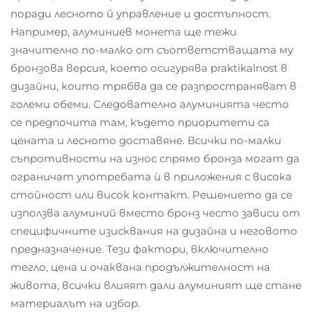
поради лесното й управление и достъпност.
Например, алуминиев монета ще тежи
значително по-малко от съответстващата му
бронзова версия, което осигурява praktikalnost в
дизайни, които трябва да се разпространяват в
големи обеми. Следователно алуминията често
се предпочита там, където приоритети са
цената и лесното доставяне. Всички по-малки
съпротивности на износ спрямо бронза могат да
ограничат употребата ѝ в приложения с висока
стойност или висок контакт. Решението да се
използва алуминий вместо бронз често зависи от
специфичните изисквания на дизайна и неговото
предназначение. Тези фактори, включително
тегло, цена и очаквана продължителност на
живота, всички влияят дали алуминият ще стане
материалът на избор.