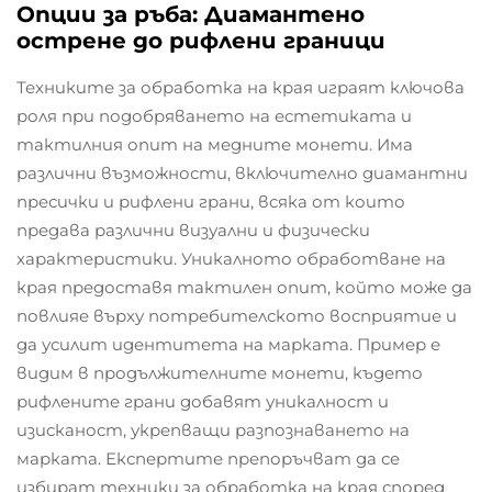
Опции за ръба: Диамантено
острене до рифлени граници
Техниките за обработка на края играят ключова
роля при подобряването на естетиката и
тактилния опит на медните монети. Има
различни възможности, включително диамантни
пресички и рифлени грани, всяка от които
предава различни визуални и физически
характеристики. Уникалното обработване на
края предоставя тактилен опит, който може да
повлияе върху потребителското восприятие и
да усилит идентитета на марката. Пример е
видим в продължителните монети, където
рифлените грани добавят уникалност и
изисканост, укрепващи разпознаването на
марката. Експертите препоръчват да се
избират техники за обработка на края според