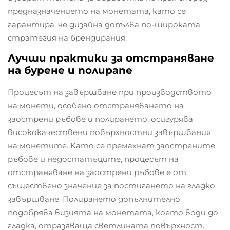
предназначението на монетата, като се
гарантира, че дизайна допълва по-широката
стратегия на брендирания.
Лучши практики за отстраняване
на бурене и полираne
Процесът на завършване при производството
на монети, особено отстраняването на
заострени ръбове и полирането, осигурява
висококачествени повърхностни завършвания
на монетите. Като се премахнат заострените
ръбове и недостатъците, процесът на
отстраняване на заострени ръбове е от
съществено значение за постигането на гладко
завършване. Полирането допълнително
подобрява визията на монетата, което води до
гладка, отразяваща светлината повърхност.