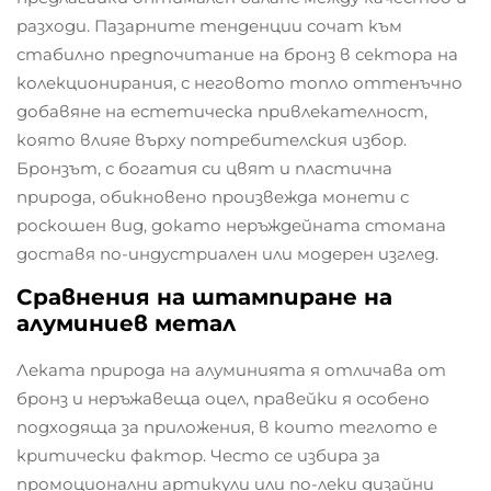
разходи. Пазарните тенденции сочат към
стабилно предпочитание на бронз в сектора на
колекционирания, с неговото топло оттенъчно
добавяне на естетическа привлекателност,
която влияе върху потребителския избор.
Бронзът, с богатия си цвят и пластична
природа, обикновено произвежда монети с
роскошен вид, докато неръждейната стомана
доставя по-индустриален или модерен изглед.
Сравнения на штампиране на
алуминиев метал
Леката природа на алуминията я отличава от
бронз и неръжавеща оцел, правейки я особено
подходяща за приложения, в които теглото е
критически фактор. Често се избира за
промоционални артикули или по-леки дизайни