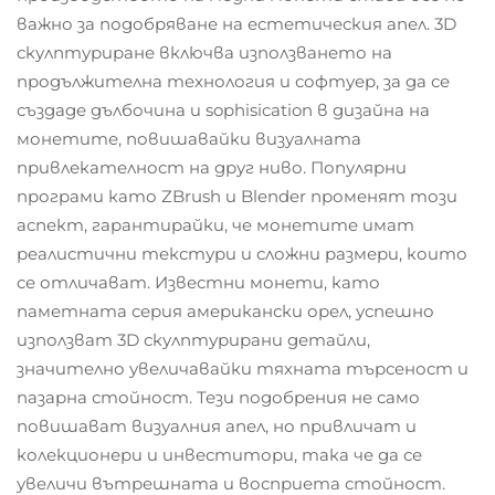
важно за подобряване на естетическия апел. 3D
скулптуриране включва използването на
продължителна технология и софтуер, за да се
създаде дълбочина и sophisication в дизайна на
монетите, повишавайки визуалната
привлекателност на друг ниво. Популярни
програми като ZBrush и Blender променят този
аспект, гарантирайки, че монетите имат
реалистични текстури и сложни размери, които
се отличават. Известни монети, като
паметната серия американски орел, успешно
използват 3D скулптурирани детайли,
значително увеличавайки тяхната търсеност и
пазарна стойност. Тези подобрения не само
повишават визуалния апел, но привличат и
колекционери и инвеститори, така че да се
увеличи вътрешната и восприета стойност.