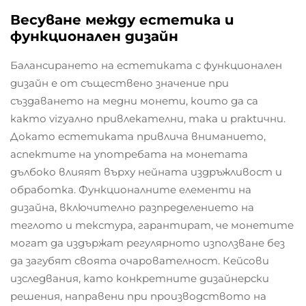
Весуване между естетика и
функционален дизайн
Балансирането на естетиката с функционален
дизайн е от съществено значение при
създаването на медни монети, които да са
както vizуално привлекателни, така и praktични.
Докато естетиката привлича вниманието,
аспектите на употребата на монетата
дълбоко влияят върху нейната издръжливост и
обработка. Функционалните елементи на
дизайна, включително разпределението на
теглото и текстура, гарантират, че монетите
могат да издържат регулярното използване без
да загубят своята очарователност. Кейсови
изследвания, като конкретните дизайнерски
решения, направени при производството на