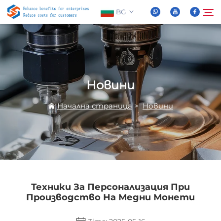
BG
За Нас
Търсене
Новини
Продукти
Начална страница
>
Новини
Новини
ЧЗВ
Видео
Техники За Персонализация При
Производство На Медни Монети
Свържете Се с Нас