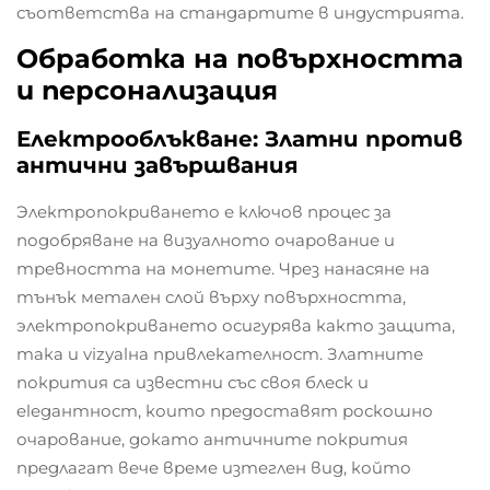
съответства на стандартите в индустрията.
Обработка на повърхността
и персонализация
Електрооблъкване: Златни против
антични завършвания
Электропокриването е ключов процес за
подобряване на визуалното очарование и
тревността на монетите. Чрез нанасяне на
тънък метален слой върху повърхността,
электропокриването осигурява както защита,
така и vizуalна привлекателност. Златните
покрития са известни със своя блеск и
elegантност, които предоставят роскошно
очарование, докато античните покрития
предлагат вече време изтеглен вид, който