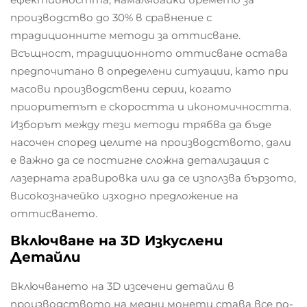
производство до 30% в сравнение с
традиционните методи за оттисване.
Всъщност, традиционното оттисване остава
предпочитано в определени ситуации, като при
масови производствени серии, когато
приоритетът е скоростта и икономичността.
Изборът между тези методи трябва да бъде
насочен според целите на производството, дали
е важно да се постигне сложна детализация с
лазерната гравировка или да се използва бързото,
високозначейко изходно предложение на
оттисването.
Включване на 3D Изкуслени
Детайли
Включването на 3D изсечени детайли в
производството на медни монети става все по-