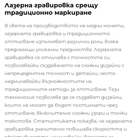
Лазерна гравировка срещу
традиционно маркиране
В света на производството на медни монети,
лазерната гравировка и традиционното
оттисване изпълняват различни роли, всяка
предлагащи уникални предимства. Лазерната
гравировка се отличава с точността си,
позволявайки създаването на сложни дизайни с
непрецедентна точност и детайли, често
надминавайки възможностите на
традиционните методи за оттисване. Тази
технология позволява да се създават дизайни,
които не могат да бъдат постигнати чрез
оттисване, включително сложни узори и тонки
текстове. Статистиката показва, че лазерната
гравировка значително повишава скоростта и
ефективността, намалявайки времето за