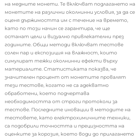
на медните монети. Те включват подлагането на
монетите на различни околнинни условия, за да се
оценя държимостта им с течение на времето,
като по този начин се гарантира, че ще
останат цели и визуално привлекателни през
годините. Общи методи включват тестове
солен пар и експозиция на влажност, които
симулират тежки околнинни ефекти върху
материалите. Статистиката показва, че
значителен процент от монетите провалят
тези тестове, когато не са адекватно
обработени, което подчертава
необходимостта от строги протоколи за
тестове. Последните иновации в методите на
тестовете, като електрохимичните техники,
са подобрили точността и прецизността на
оценките за корозия, което води до прилагането