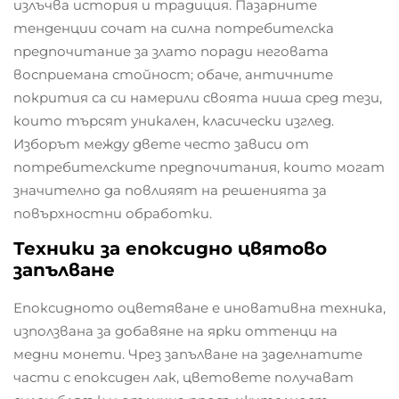
излъчва история и традиция. Пазарните
тенденции сочат на силна потребителска
предпочитание за злато поради неговата
восприемана стойност; обаче, античните
покрития са си намерили своята ниша сред тези,
които търсят уникален, класически изглед.
Изборът между двете често зависи от
потребителските предпочитания, които могат
значително да повлияят на решенията за
повърхностни обработки.
Техники за епоксидно цвятово
запълване
Епоксидното оцветяване е иновативна техника,
използвана за добавяне на ярки оттенци на
медни монети. Чрез запълване на заделнатите
части с епоксиден лак, цветовете получават