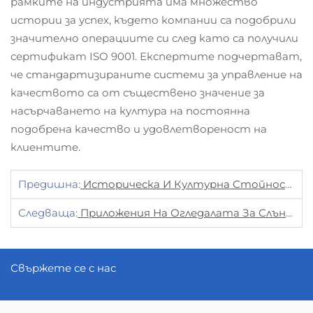
рамките на индустрията има множество
истории за успех, където компании са подобрили
значително операциите си след като са получили
сертификат ISO 9001. Експертите подчертават,
че стандартизираните системи за управление на
качеството са от съществено значение за
насърчаването на култура на постоянна
подобрена качество и удовлетвореност на
клиентите.
Предишна:
Историческа И Културна Стойност На Месинговите Монети
Следваща:
Приложения На Огледалата За Слънчеви Панели В Проектите По Възобновяема Енергия
Свържете се с нас