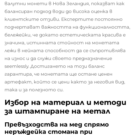
валутни монети в Нова Зеландия, показват как
балансиран подход води до висока оценка в
клиентските отзиви. Експертите постоянно
подчертават важността на функционалността,
бележейки, че докато естетическата красива е
значима, истинната стойност на монетата
лежи в нейната способност да се съпротивлява
на износ и да служи своето предназначение
seemlessly. Достигането на този баланс
гарантира, че монетата ще остане ценен
артефакт, който се цени както за неговия вид,
така и за полезното си.
Избор на материал и методи
за штампиране на метал
Превъзходства на мед спрямо
неръждейка стомана при