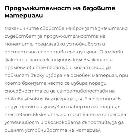
Продължителност на базовите
материали
Механичните свойства на бронзата значително
съдействат за продължителността на
монетите, предлагайки устойчивост и
достатъчна съпротива срещу износ. Околкови
фактори, като експозиция към влажност и
променливи температури, могат също да
повлияят върху избора на основен материал, при
което бронзата често се избира поради
способността си да се противопоставя на
такива условия без деградация. Експертите в
индустрията използват набор от методи за
тестване, включително тестване на стресова
устойчивост и околноковата съпротива, за да
оценят устойчивостта на материал.