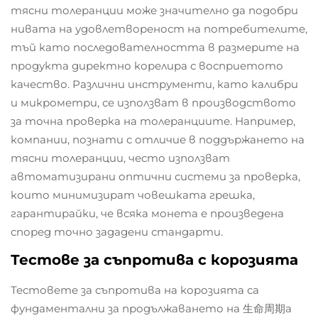
тясни толеранции може значително да подобри
нивата на удовлетвореност на потребителите,
тъй като последователността в размерите на
продукта директно корелира с восприетото
качество. Различни инструменти, като калибри
и микрометри, се използват в производството
за точна проверка на толеранциите. Например,
компании, познати с отличие в поддържането на
тясни толеранции, често използват
автоматизирани оптични системи за проверка,
които минимизират човешката грешка,
гарантирайки, че всяка монета е произведена
според точно зададени стандарти.
Тестове за съпротива с корозията
Тестовете за съпротива на корозията са
фундаментални за продължаването на 生命周期а