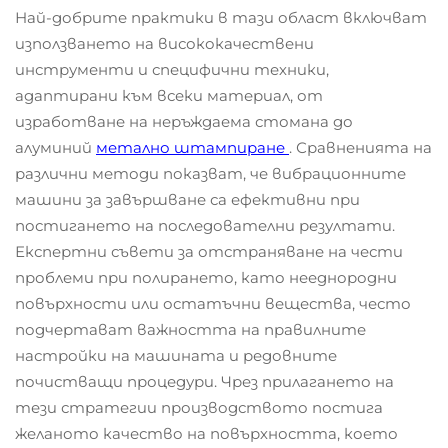
Най-добрите практики в тази област включват
използването на висококачествени
инструменти и специфични техники,
адаптирани към всеки материал, от
изработване на неръждаема стомана до
алуминий
метално штампиране
. Сравненията на
различни методи показват, че вибрационните
машини за завършване са ефективни при
постигането на последователни резултати.
Експертни съвети за отстраняване на чести
проблеми при полирането, като нееднородни
повърхности или остатъчни вещества, често
подчертават важността на правилните
настройки на машината и редовните
почистващи процедури. Чрез прилагането на
тези стратегии производството постига
желаното качество на повърхността, което