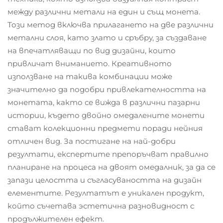
между различни метали на един и същ монета.
Този метод включва прилагането на две различни
метални слоя, като злато и сръбру, за създаване
на впечатляващи по вид дизайни, които
привличат вниманието. Креативното
използване на такива комбинации може
значително да подобри привлекателността на
монетата, както се вижда в различни пазарни
истории, където двойно омедалените монети
стават колекционни предмети поради нейния
отличен вид. За постигане на най-добри
резултати, експертите препоръчват правилно
планиране на процеса на двоят омедалник, за да се
запази целостта и съгласуваността на дизайн
елементите. Резултатът е уникален продукт,
който съчетава эстетична разновидност с
продължителен ефект.