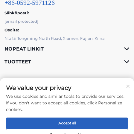
+86-0592-5971126
Sähköposti:
[email protected]
Osoite:
N:o 15, Tongming North Road, Xiamen, Fujian, Kiina
NOPEAT LINKIT
TUOTTEET
We value your privacy
We use cookies and similar tools to provide our services.
Seuraa meitä
If you don't want to accept all cookies, click Personalize
cookies.
Accept all
Copyright © 2024 by Xiamen Tongchengjianhui Industry & Trade Co.,
Ltd. -
Tietosuojakäytäntö