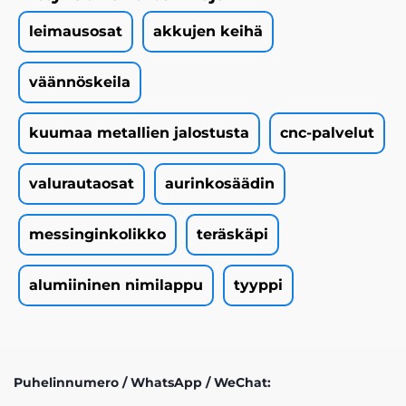
leimausosat
akkujen keihä
väännöskeila
kuumaa metallien jalostusta
cnc-palvelut
valurautaosat
aurinkosäädin
messinginkolikko
teräskäpi
alumiininen nimilappu
tyyppi
Puhelinnumero / WhatsApp / WeChat: