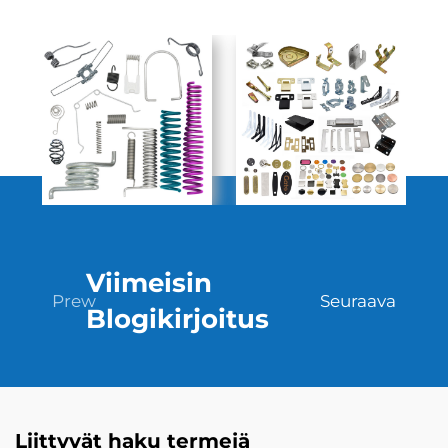
Viimeisin
Prew
Seuraava
Blogikirjoitus
Liittyvät haku termejä