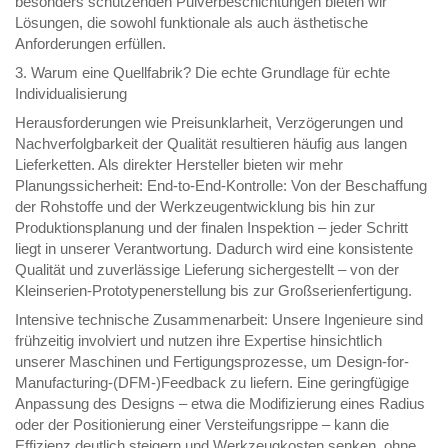
besonders schützenden Pulverbeschichtungen bieten wir
Lösungen, die sowohl funktionale als auch ästhetische
Anforderungen erfüllen.
3. Warum eine Quellfabrik? Die echte Grundlage für echte
Individualisierung
Herausforderungen wie Preisunklarheit, Verzögerungen und
Nachverfolgbarkeit der Qualität resultieren häufig aus langen
Lieferketten. Als direkter Hersteller bieten wir mehr
Planungssicherheit: End-to-End-Kontrolle: Von der Beschaffung
der Rohstoffe und der Werkzeugentwicklung bis hin zur
Produktionsplanung und der finalen Inspektion – jeder Schritt
liegt in unserer Verantwortung. Dadurch wird eine konsistente
Qualität und zuverlässige Lieferung sichergestellt – von der
Kleinserien-Prototypenerstellung bis zur Großserienfertigung.
Intensive technische Zusammenarbeit: Unsere Ingenieure sind
frühzeitig involviert und nutzen ihre Expertise hinsichtlich
unserer Maschinen und Fertigungsprozesse, um Design-for-
Manufacturing-(DFM-)Feedback zu liefern. Eine geringfügige
Anpassung des Designs – etwa die Modifizierung eines Radius
oder der Positionierung einer Versteifungsrippe – kann die
Effizienz deutlich steigern und Werkzeugkosten senken, ohne