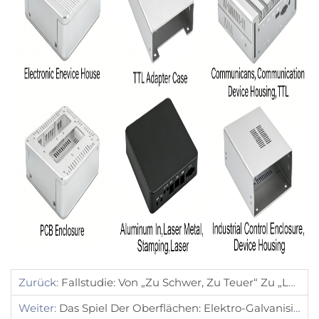
Zurück:
Fallstudie: Von „Zu Schwer, Zu Teuer“ Zu „Leichtgewichtig Und Kosteneffizient“ – Wie Wir Ein Schrankdesign Für Einen US-Kunden Optimiert Haben
Weiter:
Das Spiel Der Oberflächen: Elektro-Galvanisierung, Feuerverzinkung, Dacromet Oder Pulverbeschichtung – Wer Beherrscht Den Außenbereich?