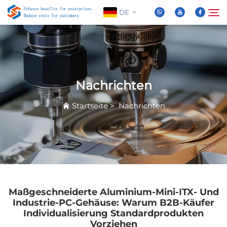
DE
Über Uns
Suche
Nachrichten
Produkte
Startseite
>
Nachrichten
Nachrichten
FAQ
Video
Maßgeschneiderte Aluminium-Mini-ITX- Und
Industrie-PC-Gehäuse: Warum B2B-Käufer
Individualisierung Standardprodukten
Kontaktieren Sie Uns
Vorziehen