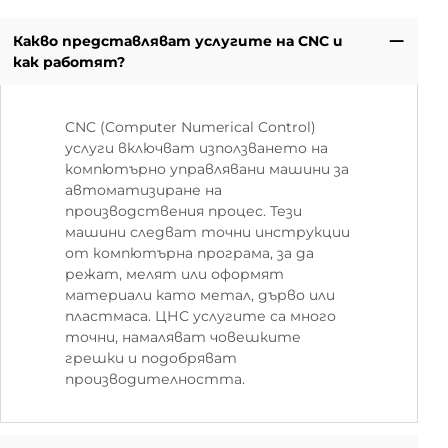
Какво представляват услугите на CNC и
как работят?
CNC (Computer Numerical Control)
услуги включват използването на
компютърно управлявани машини за
автоматизиране на
производствения процес. Тези
машини следват точни инструкции
от компютърна програма, за да
режат, мелят или оформят
материали като метал, дърво или
пластмаса. ЦНС услугите са много
точни, намаляват човешките
грешки и подобряват
производителността.