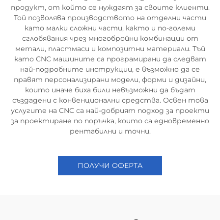
продукт, от който се нуждаят за своите клиенти.
Той позволява производството на отделни части
като малки сложни части, както и по-големи
сглобявания чрез многобройни комбинации от
метали, пластмаси и композитни материали. Тъй
като CNC машините са програмирани да следват
най-подробните инструкции, е възможно да се
правят персонализирани модели, форми и дизайни,
които иначе биха били невъзможни да бъдат
създадени с конвенционални средства. Освен това
услугите на CNC са най-добрият подход за проекти
за проектиране по поръчка, които са едновременно
рентабилни и точни.
ПОЛУЧИ ОФЕРТА