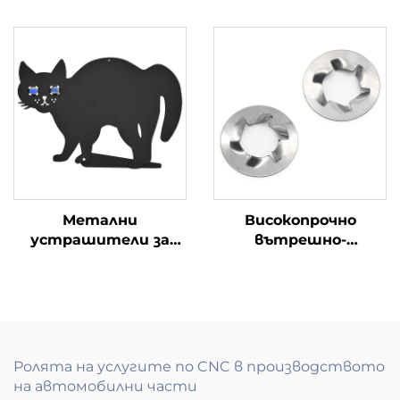
штампиране на U-
имена на кучета
образни тръбни
скоби
Метални
Високопрочно
устрашители за
вътрешно-
котки Силует на
прозрачно
черна котка с
зъбопрочиствателно
отразяващи
устройство
мраморни очи
Ролята на услугите по CNC в производството
на автомобилни части