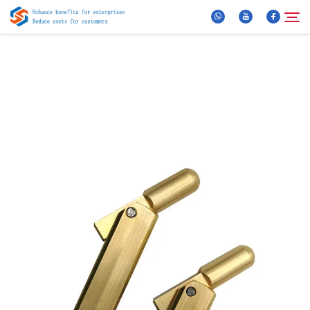
За нас
Търсене
Продукти
Новини
ЧЗВ
Видео
Контактирайте Нас