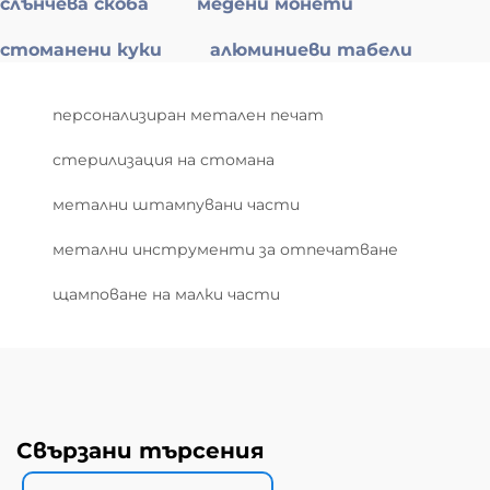
слънчева скоба
медени монети
стоманени куки
алюминиеви табели
персонализиран метален печат
стерилизация на стомана
метални штампувани части
метални инструменти за отпечатване
щамповане на малки части
Свързани търсения