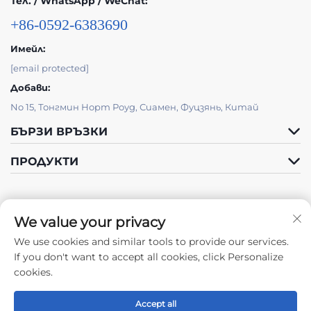
Тел. / WhatsApp / WeChat:
+86-0592-6383690
Имейл:
[email protected]
Добави:
No 15, Тонгмин Норт Роуд, Сиамен, Фуцзянь, Китай
БЪРЗИ ВРЪЗКИ
ПРОДУКТИ
We value your privacy
We use cookies and similar tools to provide our services.
Следете ни
If you don't want to accept all cookies, click Personalize
cookies.
Accept all
Права на автора © 2024 от Xiamen Tongchengjianhui Industry &