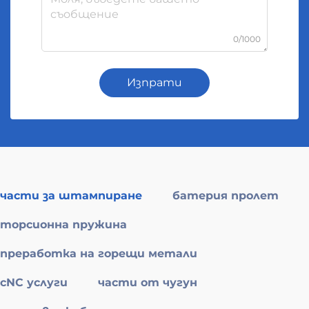
0/1000
Изпрати
части за штампиране
батерия пролет
торсионна пружина
преработка на горещи метали
cNC услуги
части от чугун