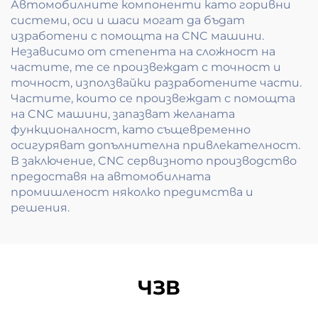
Автомобилните компоненти като горивни
системи, оси и шаси могат да бъдат
изработени с помощта на CNC машини.
Независимо от степента на сложност на
частите, те се произвеждат с точност и
точност, използвайки разработените части.
Частите, които се произвеждат с помощта
на CNC машини, запазват желаната
функционалност, като същевременно
осигуряват допълнителна привлекателност.
В заключение, CNC сервизното производство
предоставя на автомобилната
промишленост няколко предимства и
решения.
ЧЗВ