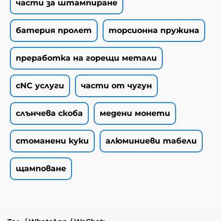
части за штампиране
батерия пролет
торсионна пружина
преработка на горещи метали
cNC услуги
части от чугун
слънчева скоба
медени монети
стоманени куки
алюминиеви табели
щамповане