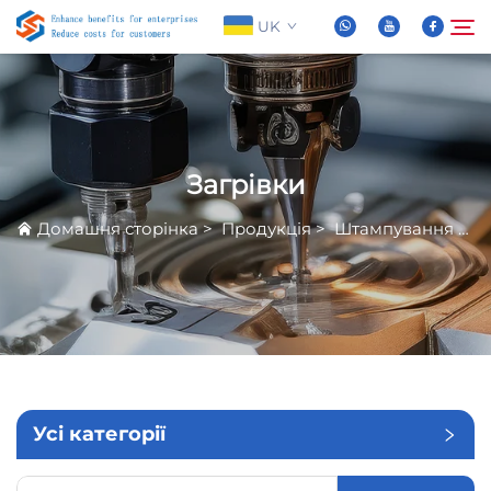
UK
Про Нас
Пошук
Загрівки
Продукція
Домашня сторінка
>
Продукція
>
Штампування Металу
Новини
Часті запитання
Відео
Усі категорії
Зв’язатися з нами