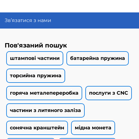
Зв’язатися з нами
Пов'язаний пошук
штампові частини
батарейна пружина
торсийна пружина
горяча металепереробка
послуги з CNC
частини з литяного заліза
сонячна кранштейн
мідна монета