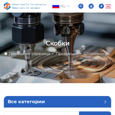
RU
О нас
Поиск
Скобки
Продукция
Домашняя страница
>
Продукция
>
Штамповка Металла
Новости
Часто задаваемые вопросы
Видео
Все категории
Связаться С Нами