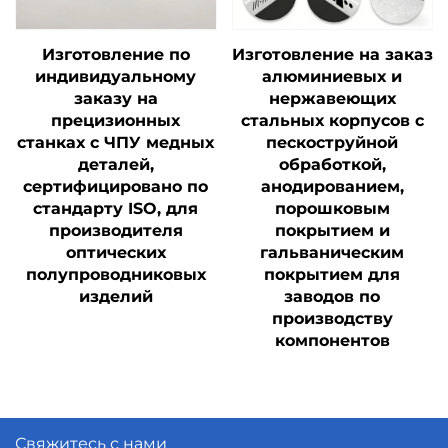
Изготовление по
Изготовление на заказ
индивидуальному
алюминиевых и
заказу на
нержавеющих
прецизионных
стальных корпусов с
станках с ЧПУ медных
пескоструйной
деталей,
обработкой,
сертифицировано по
анодированием,
стандарту ISO, для
порошковым
производителя
покрытием и
оптических
гальваническим
полупроводниковых
покрытием для
изделий
заводов по
производству
компонентов
Свяжитесь с нами