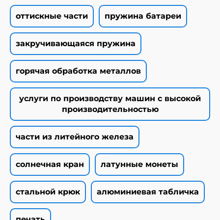
оттискные части
пружина батареи
закручивающаяся пружина
горячая обработка металлов
услуги по производству машин с высокой
производительностью
части из литейного железа
солнечная кран
латунные монеты
стальной крюк
алюминиевая табличка
печать