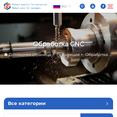
RU
О нас
Поиск
Обработка CNC
Продукция
Домашняя страница
>
Продукция
>
Обработка CNC
Новости
Часто задаваемые вопросы
Видео
Все категории
Связаться С Нами