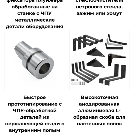
фиксатора плунжера
стеклоочистителя
обработанные на
ветрового стекла,
станке с ЧПУ
зажим или хомут
металлические
детали оборудования
Быстрое
Высокоточная
прототипирование с
анодированная
ЧПУ-обработкой
алюминиевая L-
деталей из
образная скоба для
нержавеющей стали с
настенных полок
внутренним полым