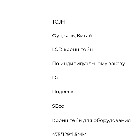
TCJH
Фуцзянь, Китай
LCD кронштейн
По индивидуальному заказу
LG
Подвеска
SEcc
Кронштейн для оборудования
475*129*1.5MM