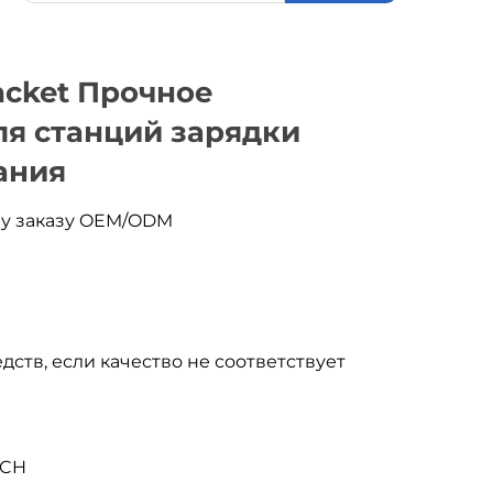
acket Прочное
ля станций зарядки
ания
му заказу OEM/ODM
дств, если качество не соответствует
ACH