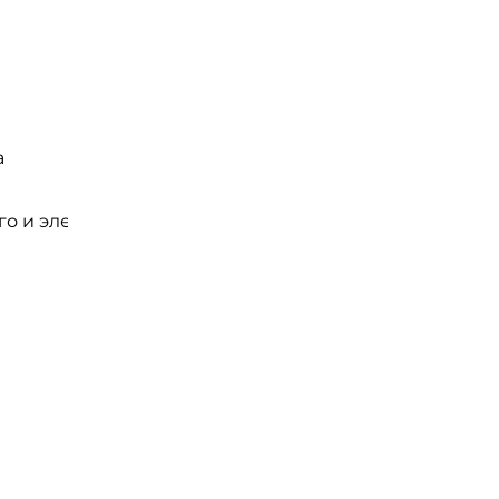
а
о и электрического оборудования