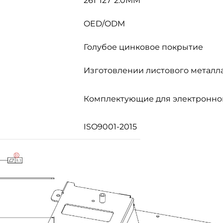
261*127*2.0MM
OED/ODM
Голубое цинковое покрытие
Изготовлении листового металл
Комплектующие для электронног
ISO9001-2015