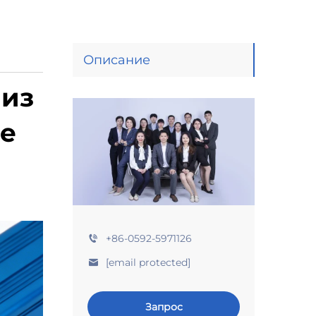
Описание
 из
е
+86-0592-5971126
[email protected]
Запрос