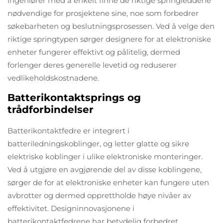
ingeniører med å enkelt finne de riktige springleddene
nødvendige for prosjektene sine, noe som forbedrer
søkebarheten og beslutningsprosessen. Ved å velge den
riktige springtypen sørger designere for at elektroniske
enheter fungerer effektivt og pålitelig, dermed
forlenger deres generelle levetid og reduserer
vedlikeholdskostnadene.
Batterikontaktsprings og
trådforbindelser
Batterikontaktfedre er integrert i
batteriledningskoblinger, og letter glatte og sikre
elektriske koblinger i ulike elektroniske monteringer.
Ved å utgjøre en avgjørende del av disse koblingene,
sørger de for at elektroniske enheter kan fungere uten
avbrotter og dermed opprettholde høye nivåer av
effektivitet. Designinnovasjonene i
batterikontaktfedrene har betydelig forbedret