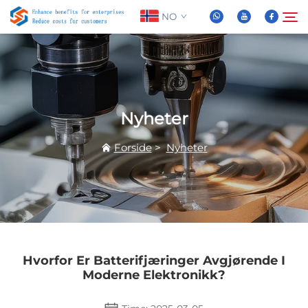
NO
Om oss
Søk
Nyheter
Produkter
Forside
>
Nyheter
Nyheter
FAQ
Video
Hvorfor Er Batterifjæringer Avgjørende I
Moderne Elektronikk?
Kontakt Oss