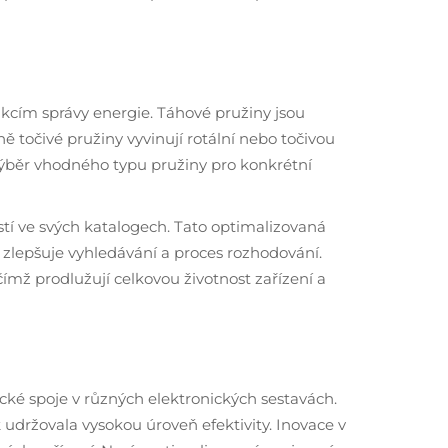
nkcím správy energie. Táhové pružiny jsou
ně točivé pružiny vyvinují rotální nebo točivou
 výběr vhodného typu pružiny pro konkrétní
stí ve svých katalogech. Tato optimalizovaná
zlepšuje vyhledávání a proces rozhodování.
čímž prodlužují celkovou životnost zařízení a
ické spoje v různých elektronických sestavách.
k udržovala vysokou úroveň efektivity. Inovace v