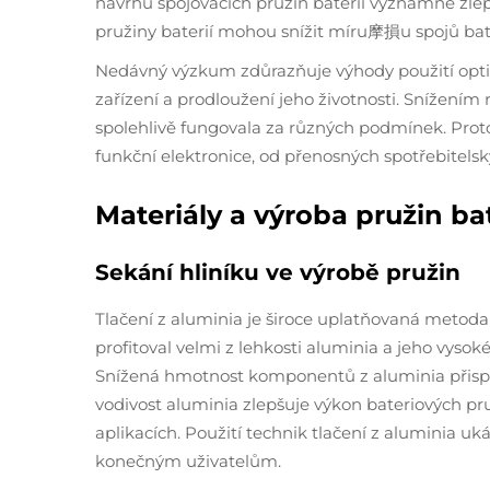
návrhu spojovacích pružin baterií významně zlepš
pružiny baterií mohou snížit míru摩損u spojů bate
Nedávný výzkum zdůrazňuje výhody použití optim
zařízení a prodloužení jeho životnosti. Snížením 
spolehlivě fungovala za různých podmínek. Proto 
funkční elektronice, od přenosných spotřebitelsk
Materiály a výroba pružin bat
Sekání hliníku ve výrobě pružin
Tlačení z aluminia je široce uplatňovaná metod
profitoval velmi z lehkosti aluminia a jeho vysoké
Snížená hmotnost komponentů z aluminia přispívá 
vodivost aluminia zlepšuje výkon bateriových pruž
aplikacích. Použití technik tlačení z aluminia uk
konečným uživatelům.