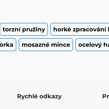
torzní pružiny
horké zpracování
vorka
mosazné mince
ocelový h
Rychlé odkazy
P