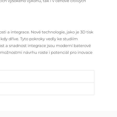
cích vysokeho výkonu, tak i v cenově citlivých
sti a integrace. Nové technologie, jako je 3D tisk
 kdy dříve. Tyto pokroky vedly ke studiím
ost a snadnost integrace jsou moderní baterové
i možnostmi návrhu roste i potenciál pro inovace