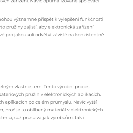
kých zařízení. Navíc optimalizované spojovací
 mohou významně přispět k vylepšení funkčnosti
 pružiny zajistí, aby elektronická zařízení
vé pro jakoukoli odvětví závislé na konzistentně
telným vlastnostem. Tento výrobní proces
 bateriových pružin v elektronických aplikacích.
ch aplikacích po celém průmyslu. Navíc vyšší
m, proč je to oblíbený materiál v elektronických
tenci, což prospívá jak výrobcům, tak i