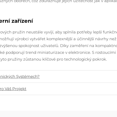
 různých oborech, což zdůrazňuje jejich užitečnost jak v aplika
rní zařízení
vých pružin neustále vyvíjí, aby splnila potřeby lepší funkčno
 umožňují výrobci vytvářet komplexnější a účinnější návrhy než
a zvýšenou spokojnost uživatelů. Díky zaměření na kompaktn
také podporují trend miniaturizace v elektronice. S rostoucím
že tyto pružiny zůstanou klíčové pro technologický pokrok.
anických Systémech?
ro Váš Projekt