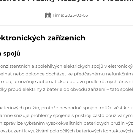
Time: 2025-03-05
ektronických zařízeních
h spojů
í konzistentních a spolehlivých elektrických spojů v eletronick
 selhat nebo dokonce docházet ke předčasnému nefunkčnímu 
 formou, umožňuje automatickou úpravu podle různých úrovní t
dký proud elektriny z baterie do obvodu zařízení – tato spole
 bateriových pružin, protože nevhodné spojení může vést ke z
amně snižuje problémy spojené s přístroji často používanými 
ch zpráv lze vybráním vysokokvalitních bateriových pružin vý
ci povzbuzeni k využívání pokročilých bateriových kontaktový