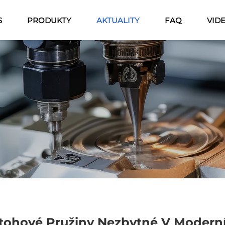
S
PRODUKTY
AKTUALITY
FAQ
VID
tohové Pružiny Nezbytné V Moderní