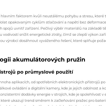
t hlavním faktorem kvůli neustálému pohybu a stresu, které 
olat opakovaným cyklům stlačování a napětí bez deformace. Kr
spojů uvnitř zařízení. Pečlivý výběr materiálů na základě těch
 vodivostí snížit energetické ztráty, čímž se zlepší výkon zaříz
 mohou výrobci dosáhnout vyváženého řešení, které splňuje po
logii akumulátorových pružin
ístrojů po průmyslové použití
v mnoha aplikacích, od spotřebních elektronických přístrojů p
dálkové ovládání a digitální kamery, kde je jejich odolnost a
konzistentní dodávky energie v strojích, kde je spolehlivost
, které ukazují trend směrem k začleňování pražec pro bate