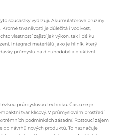
tyto součástky vydržují. Akumulátorové pružiny
omě trvanlivosti je důležitá i vodivost,
to vlastností zajistí jak výkon, tak i délku
ení. Integrací materiálů jako je hliník, který
žadavky průmyslu na dlouhodobé a efektivní
o těžkou průmyslovou techniku. Často se je
 kompaktní tvar klíčový. V průmyslovém prostředí
 v extrémních podmínkách zásadní. Rostoucí zájem
rie do návrhů nových produktů. To naznačuje