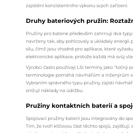
zajistění konzistentního výkonu svých zařízení.
Druhy bateriových pružin: Roztaž
Pružiny pro baterie především zahrnují dva typy:
navrženy tak, aby pohlcovaly a ukládaly energii př
sílu, čímž jsou vhodné pro aplikace, které vyža
elektronické aplikace, protože každá má svůj vla
Výrobci často používají LSI termíny jako "točný 
terminologie pomáhá návrhářům a inženýrům snad
Vybraním správného typu pružiny zajistí návrháři,
snižují náklady na údržbu.
Pružiny kontaktních baterií a spoj
Spojovací pružiny baterií jsou integrovány do sp
Tím, že tvoří klíčovou část těchto spojů, zajišťuj