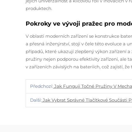
jejich univerzálnost a klíčovou roli v inovacích v
produktech.
Pokroky ve vývoji pražec pro mode
V oblasti moderních zařízení se konstrukce batero
a přesná inženýrství, stojí v čele této evoluce a
případů, které ukazují zlepšený výkon zařízení 
pružiny nejen podporou efektivity zařízení, ale 
v zařízeních závislých na bateriích, což zajistí, 
Předchozí:
Jak Fungují Točné Pružiny V Mech
Další:
Jak Vybrat Správné Tlačítkové Součásti P