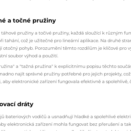
né a točné pružiny
 táhové pružiny a točivé pružiny, každá sloužící k různým fu
i tahání, což je užitečné pro lineární aplikace. Na druhé stra
dují otočný pohyb. Porozumění těmto rozdílům je klíčové pro
stní soubor výhod a použití.
pružina" a "tažná pružina" k explicitnímu popisu těchto součá
no najít správné pružiny potřebné pro jejich projekty, což 
 aby elektronické zařízení fungovala efektivně a spolehlivě, 
ovací dráty
ojů bateriových vodičů a usnadňují hladké a spolehlivé elektr
í, aby elektronická zařízení mohla fungovat bez přerušení a ta