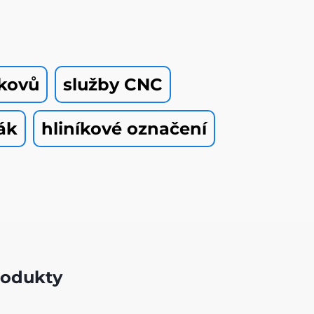
 kovů
služby CNC
ák
hliníkové označení
rodukty