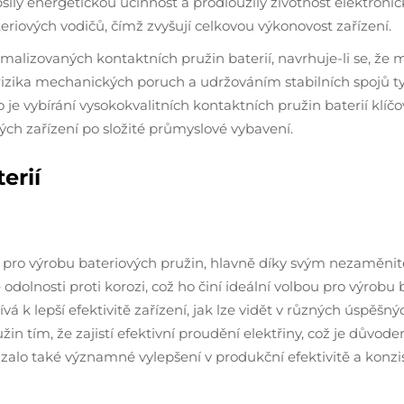
ily energetickou účinnost a prodloužily životnost elektronic
riových vodičů, čímž zvyšují celkovou výkonovost zařízení.
alizovaných kontaktních pružin baterií, navrhuje-li se, že
rizika mechanických poruch a udržováním stabilních spojů tyto
je vybírání vysokokvalitních kontaktních pružin baterií klíčo
ých zařízení po složité průmyslové vybavení.
erií
a pro výrobu bateriových pružin, hlavně díky svým nezaměni
 odolnosti proti korozi, což ho činí ideální volbou pro výrobu
k lepší efektivitě zařízení, jak lze vidět v různých úspěšný
in tím, že zajistí efektivní proudění elektřiny, což je důvode
ázalo také významné vylepšení v produkční efektivitě a konzis