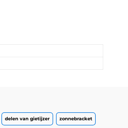
delen van gietijzer
zonnebracket