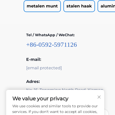
metalen munt
stalen haak
alumin
Tel / WhatsApp / WeChat:
+86-0592-5971126
E-mail:
[email protected]
Adres:
No. 15, Tongming North Road, Xiamen,
Fujian, China
We value your privacy
We use cookies and similar tools to provide our
services. If you don't want to accept all cookies,