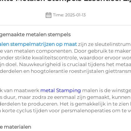
Time: 2025-01-13
t gemaakte metalen stempels
len stempelmatrijzen op maat
zijn ze sleutelinstru
tie van metalen componenten. Door gebruik te make
der strikte kwaliteitscontrole, waardoor ervoor wo
zijn doel. Nauwkeurigheid is cruciaal tijdens het m
rdelen en hoogtolerantie roestvrijstalen giettrans
uik van maatwerk
metal Stamping
malen is de winstg
is duur, maar zodra ze eenmaal zijn gemaakt, kunne
erdelen te produceren. Het is gemakkelijk in te zien
 korte cyclus tijden voor persmalenoperaties om te v
de materialen