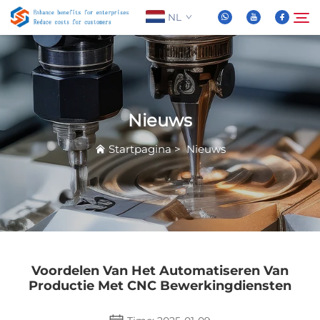
NL
Over Ons
Zoeken
Nieuws
Producten
Startpagina
>
Nieuws
Nieuws
FAQ
Video
Voordelen Van Het Automatiseren Van
Productie Met CNC Bewerkingdiensten
Contacteer Ons