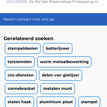
VOLGENDE:
De Rol Van Plaatmetaal Prototyping In Snelle Productontwikkeling
Neem contact met ons op
Gerelateerd zoeken
stempeldeelen
batterijveer
torsiemolen
warm metaalbewerking
cnc-diensten
delen van gietijzer
zonnebracket
metalen munt
stalen haak
aluminium plaat
stempel