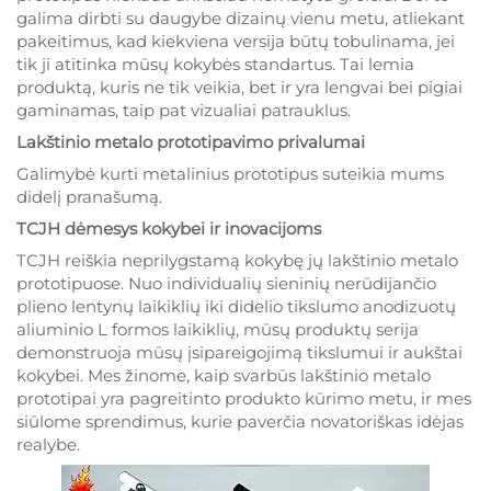
galima dirbti su daugybe dizainų vienu metu, atliekant
pakeitimus, kad kiekviena versija būtų tobulinama, jei
tik ji atitinka mūsų kokybės standartus. Tai lemia
produktą, kuris ne tik veikia, bet ir yra lengvai bei pigiai
gaminamas, taip pat vizualiai patrauklus.
Lakštinio metalo prototipavimo privalumai
Galimybė kurti metalinius prototipus suteikia mums
didelį pranašumą.
TCJH dėmesys kokybei ir inovacijoms
TCJH reiškia neprilygstamą kokybę jų lakštinio metalo
prototipuose. Nuo individualių sieninių nerūdijančio
plieno lentynų laikiklių iki didelio tikslumo anodizuotų
aliuminio L formos laikiklių, mūsų produktų serija
demonstruoja mūsų įsipareigojimą tikslumui ir aukštai
kokybei. Mes žinome, kaip svarbūs lakštinio metalo
prototipai yra pagreitinto produkto kūrimo metu, ir mes
siūlome sprendimus, kurie paverčia novatoriškas idėjas
realybe.