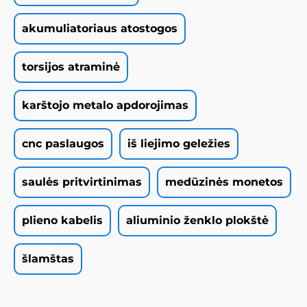
akumuliatoriaus atostogos
torsijos atraminė
karštojo metalo apdorojimas
cnc paslaugos
iš liejimo geležies
saulės pritvirtinimas
medūzinės monetos
plieno kabelis
aliuminio ženklo plokštė
šlamštas