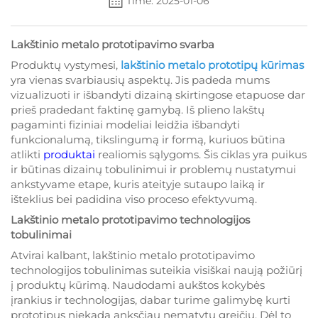
Time: 2025-01-06
Lakštinio metalo prototipavimo svarba
Produktų vystymesi,
lakštinio metalo prototipų kūrimas
yra vienas svarbiausių aspektų. Jis padeda mums
vizualizuoti ir išbandyti dizainą skirtingose etapuose dar
prieš pradedant faktinę gamybą. Iš plieno lakštų
pagaminti fiziniai modeliai leidžia išbandyti
funkcionalumą, tikslingumą ir formą, kuriuos būtina
atlikti
produktai
realiomis sąlygoms. Šis ciklas yra puikus
ir būtinas dizainų tobulinimui ir problemų nustatymui
ankstyvame etape, kuris ateityje sutaupo laiką ir
išteklius bei padidina viso proceso efektyvumą.
Lakštinio metalo prototipavimo technologijos
tobulinimai
Atvirai kalbant, lakštinio metalo prototipavimo
technologijos tobulinimas suteikia visiškai naują požiūrį
į produktų kūrimą. Naudodami aukštos kokybės
įrankius ir technologijas, dabar turime galimybę kurti
prototipus niekada anksčiau nematytu greičiu. Dėl to