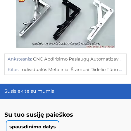
Ankstesnis:
CNC Apdirbimo Paslaugų Automatizavimo Privalumai
Kitas:
Individualūs Metaliniai Štampai Didelio Tūrio Gamybos Poreikiams
Susisiekite su mumis
Su tuo susiję paieškos
spausdinimo dalys