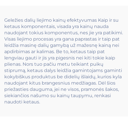
Geležies dalių liejimo kainų efektyvumas Kaip ir su
ketaus komponentais, visada yra kainų nauda
naudojant tokius komponentus, nes jie yra patikimi.
Visas liejimo procesas yra gana paprastas ir taip pat
leidžia masinę dalių gamybą už mažesnę kainą nei
apdirbimas ar kalimas. Be to, ketaus taip pat
lengviau gauti ir jis yra pigesnis nei kiti tokie kaip
plienas. Nors tuo pačiu metu teikiant puikų
stiprumą, ketaus dalys leidžia gamintojams gaminti
kokybiškus produktus be didelių išlaidų, kurios kyla
naudojant kitus brangesnius medžiagas. Dėl šios
priežasties dauguma, jei ne visos, pramonės šakos,
siekiančios našumo su kainų taupymu, renkasi
naudoti ketaus.