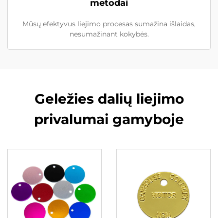
metodai
Mūsų efektyvus liejimo procesas sumažina išlaidas,
nesumažinant kokybės.
Geležies dalių liejimo
privalumai gamyboje