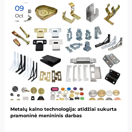
09
Oct
Metalų kalno technologija: atidžiai sukurta
pramoninė menininis darbas