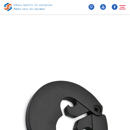
Apie mus
Paieška
Produktai
Naujienos
DUK
Vaizdo Įrašas
Susisiekite Su Mumis