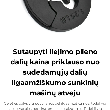
Sutaupyti liejimo plieno
dalių kaina priklauso nuo
sudedamųjų dalių
ilgaamžiškumo sunkinių
mašinų atveju
Geležies dalys yra populiarios dėl ilgaamžiškumos, todėl yra
labai svarbios net ekstremaliose sąlygomis. Todėl ji yra