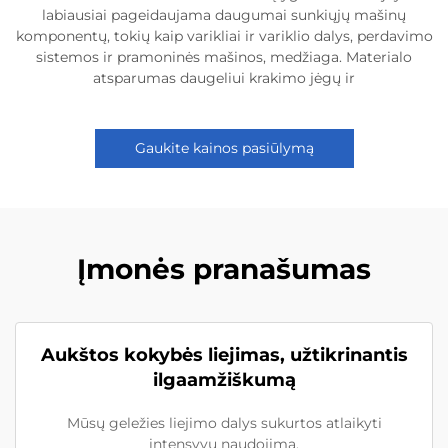
labiausiai pageidaujama daugumai sunkiųjų mašinų
komponentų, tokių kaip varikliai ir variklio dalys, perdavimo
sistemos ir pramoninės mašinos, medžiaga. Materialo
atsparumas daugeliui krakimo jėgų ir
Gaukite kainos pasiūlymą
Įmonės pranašumas
Aukštos kokybės liejimas, užtikrinantis
ilgaamžiškumą
Mūsų geležies liejimo dalys sukurtos atlaikyti
intensyvų naudojimą.