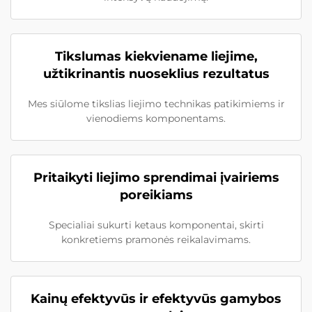
Tikslumas kiekviename liejime,
užtikrinantis nuoseklius rezultatus
Mes siūlome tikslias liejimo technikas patikimiems ir
vienodiems komponentams.
Pritaikyti liejimo sprendimai įvairiems
poreikiams
Specialiai sukurti ketaus komponentai, skirti
konkretiems pramonės reikalavimams.
Kainų efektyvūs ir efektyvūs gamybos