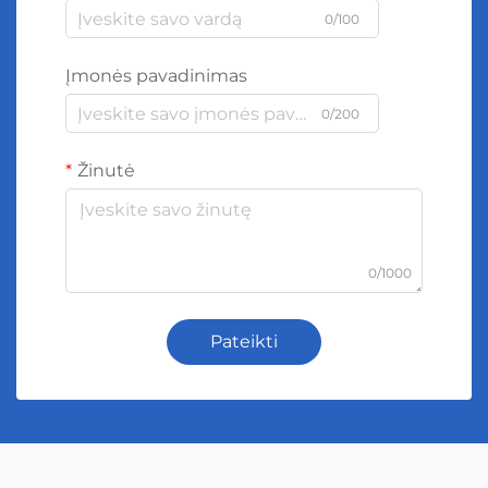
0/100
Įmonės pavadinimas
0/200
Žinutė
0/1000
Pateikti