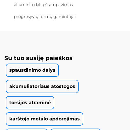
aliuminio dalių štampavimas
progresyvių formų gamintojai
Su tuo susiję paieškos
spausdinimo dalys
akumuliatoriaus atostogos
torsijos atraminė
karštojo metalo apdorojimas