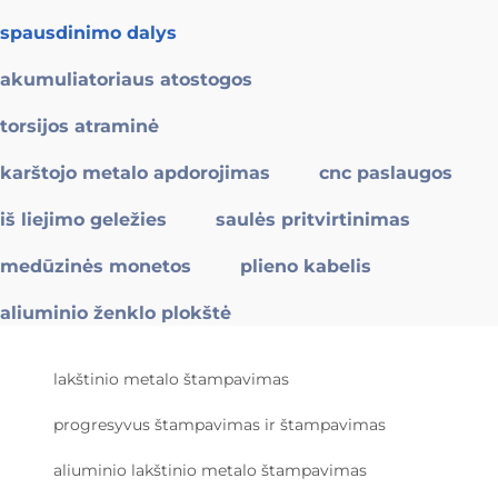
spausdinimo dalys
akumuliatoriaus atostogos
torsijos atraminė
karštojo metalo apdorojimas
cnc paslaugos
iš liejimo geležies
saulės pritvirtinimas
medūzinės monetos
plieno kabelis
aliuminio ženklo plokštė
lakštinio metalo štampavimas
progresyvus štampavimas ir štampavimas
aliuminio lakštinio metalo štampavimas