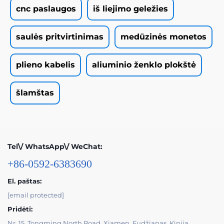
cnc paslaugos
iš liejimo geležies
saulės pritvirtinimas
medūzinės monetos
plieno kabelis
aliuminio ženklo plokštė
šlamštas
Tel\/ WhatsApp\/ WeChat:
+86-0592-6383690
El. paštas:
[email protected]
Pridėti:
Nr. 15, Tongming North Road, Xiamen, Fudžianas, Kinija