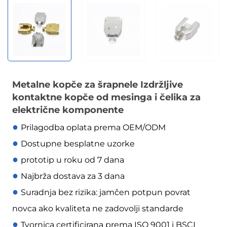
Metalne kopče za šrapnele Izdržljive
kontaktne kopče od mesinga i čelika za
električne komponente
●
Prilagodba oplata prema OEM/ODM
●
Dostupne besplatne uzorke
●
prototip u roku od 7 dana
●
Najbrža dostava za 3 dana
●
Suradnja bez rizika: jamčen potpun povrat
novca ako kvaliteta ne zadovolji standarde
●
Tvornica certificirana prema ISO 9001 i BSCI