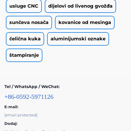
usluge CNC
dijelovi od livenog gvožđa
sunčeva nosača
kovanice od mesinga
čelična kuka
aluminijumski oznake
štampiranje
Tel / WhatsApp / WeChat:
+86-0592-5971126
E-mail:
[email protected]
Dodaj: