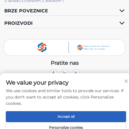
U skladu s člankom 3. stavkom 1.
BRZE POVEZNICE
PROIZVODI
Pratite nas
We value your privacy
Autorsko pravo © 2024 Xiamen Tongchengjianhui Industry & Trade
Co., Ltd. -
Politika privatnosti
We use cookies and similar tools to provide our services. If
you don't want to accept all cookies, click Personalize
cookies.
Accept all
Personalize cookies