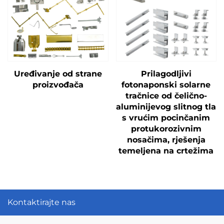
Uređivanje od strane
Prilagodljivi
proizvođača
fotonaponski solarne
tračnice od čelično-
aluminijevog slitnog tla
s vrućim pocinčanim
protukorozivnim
nosačima, rješenja
temeljena na crtežima
Kontaktirajte nas