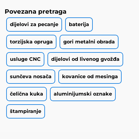
Povezana pretraga
dijelovi za pecanje
baterija
torzijska opruga
gori metalni obrada
usluge CNC
dijelovi od livenog gvožđa
sunčeva nosača
kovanice od mesinga
čelična kuka
aluminijumski oznake
štampiranje